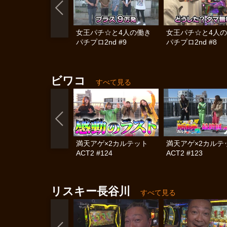
女王パチ☆と4人の働き
女王パチ☆と4人
パチプロ2nd #9
パチプロ2nd #8
ビワコ
すべて見る
満天アゲ×2カルテット
満天アゲ×2カル
ACT2 #124
ACT2 #123
リスキー長谷川
すべて見る