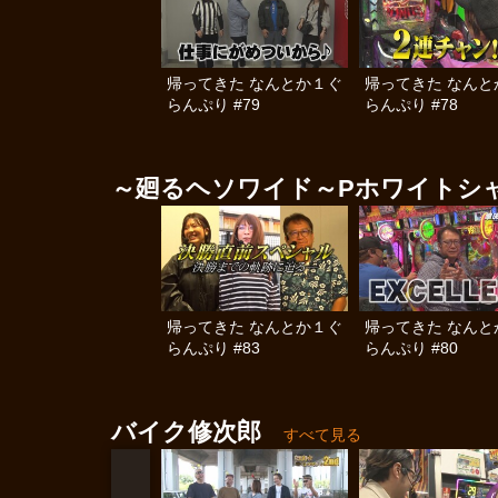
帰ってきた なんとか１ぐ
帰ってきた なんと
らんぷり #79
らんぷり #78
～廻るヘソワイド～Pホワイトシャ
帰ってきた なんとか１ぐ
帰ってきた なんと
らんぷり #83
らんぷり #80
バイク修次郎
すべて見る