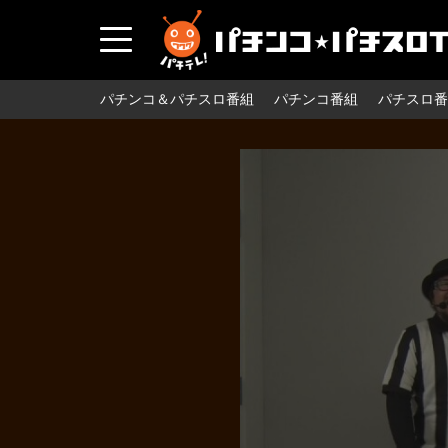
パチンコ＆パチスロ番組
パチンコ番組
パチスロ番