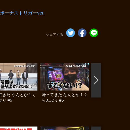
ーナストリガーver.
シェアする
てきた なんとか１ぐ
帰ってきた なんとか１ぐ
帰ってきた なんと
り #5
らんぷり #6
らんぷり #7