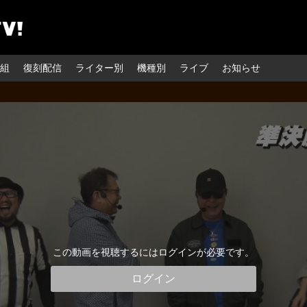
組
復刻配信
ライター別
機種別
ライブ
お知らせ
この動画を視聴するにはログインが必要です。
ログイン