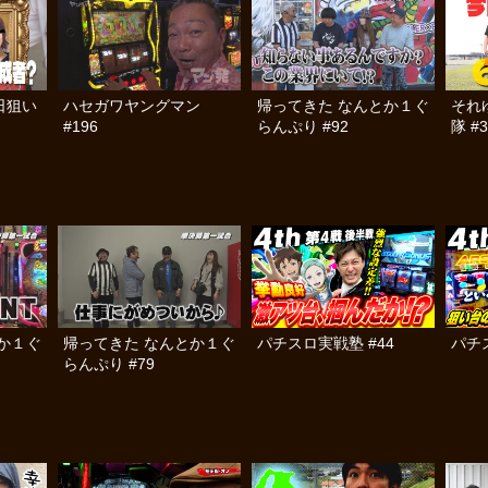
日狙い
ハセガワヤングマン
帰ってきた なんとか１ぐ
それ
#196
らんぷり #92
隊 #3
か１ぐ
帰ってきた なんとか１ぐ
パチスロ実戦塾 #44
パチ
らんぷり #79