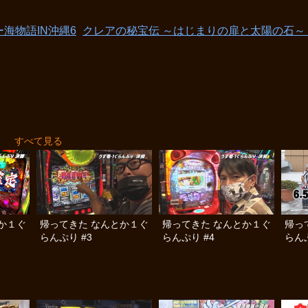
ー海物語IN沖縄6
クレアの秘宝伝 ～はじまりの扉と太陽の石～ ボ
り
すべて見る
か１ぐ
帰ってきた なんとか１ぐ
帰ってきた なんとか１ぐ
帰っ
らんぷり #3
らんぷり #4
らんぷ