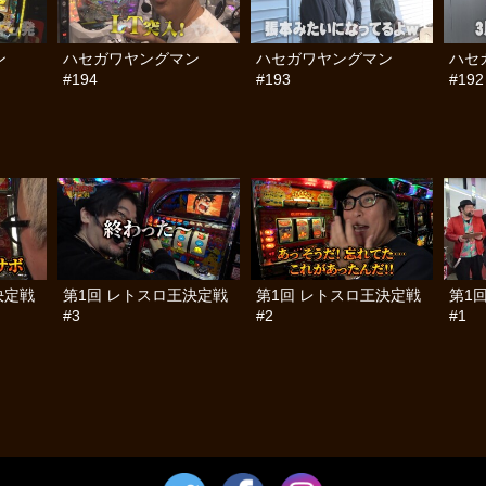
ン
ハセガワヤングマン
ハセガワヤングマン
ハセ
#194
#193
#192
決定戦
第1回 レトスロ王決定戦
第1回 レトスロ王決定戦
第1
#3
#2
#1