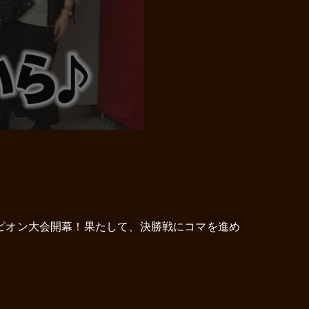
ピオン大会開幕！果たして、決勝戦にコマを進め