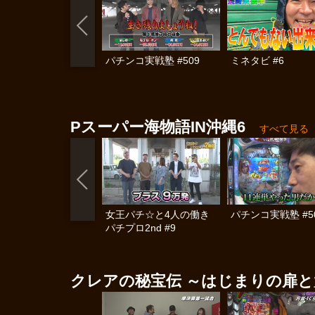
パチンコ実戦塾 #509
ミネタビ #6
Pスーパー海物語IN沖縄6
すべて見る
女王パチ☆と4人の働き
パチンコ実戦塾 #5
パチプロ2nd #9
クレアの秘宝伝 ～はじまりの扉と太