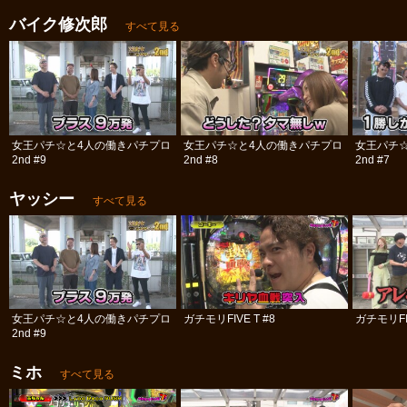
バイク修次郎
すべて見る
女王パチ☆と4人の働きパチプロ
女王パチ☆と4人の働きパチプロ
女王パチ
2nd #9
2nd #8
2nd #7
ヤッシー
すべて見る
女王パチ☆と4人の働きパチプロ
ガチモリFIVE T #8
ガチモリFIV
2nd #9
ミホ
すべて見る