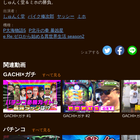
しゅんく堂＆ミホの勝負。
出演者
しゅんく堂
バイク修次郎
ヤッシー
ミホ
機種
P大海物語5
P北斗の拳 暴凶星
e Re:ゼロから始める異世界生活 season2
シェアする
関連動画
GACHI×ガチ
すべて見る
GACHI×ガチ #1
GACHI×ガチ #2
GACHI×ガ
パチンコ
すべて見る