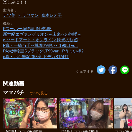
楽しみに！！
出演者
ナツ美
ヒラヤマン
森本レオ子
機種
Pスーパー海物語 IN 沖縄5
新世紀エヴァンゲリオン～未来への咆哮～
e ソードアート・オンライン 閃光の軌跡
P真・一騎当千～桃園の誓い～199LTver.
PA大海物語5ブラックLT99ver.
Pうまい棒2
e真・北斗無双 第5章 ドデカSTART
シェアする
関連動画
ママパチ
すべて見る
【特番】ママパチ #前編
【特番】ママパチ #後編
ママパチ #