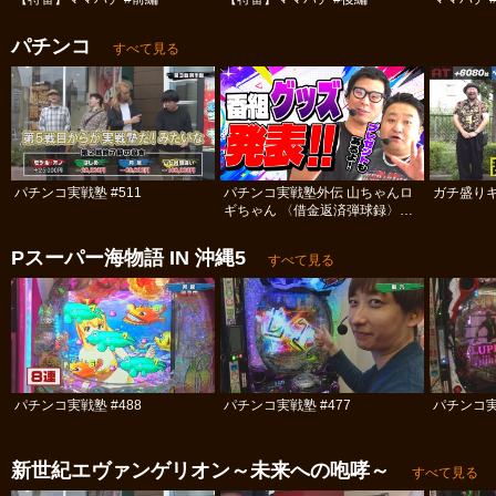
パチンコ
すべて見る
パチンコ実戦塾 #511
パチンコ実戦塾外伝 山ちゃんロ
ガチ盛りキ
ギちゃん 〈借金返済弾球録〉
#113
Pスーパー海物語 IN 沖縄5
すべて見る
パチンコ実戦塾 #488
パチンコ実戦塾 #477
パチンコ実
新世紀エヴァンゲリオン～未来への咆哮～
すべて見る