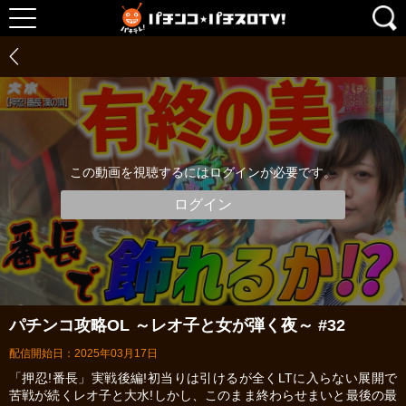
この動画を視聴するにはログインが必要です。
ログイン
パチンコ攻略OL ～レオ子と女が弾く夜～ #32
配信開始日：2025年03月17日
「押忍!番長」実戦後編!初当りは引けるが全くLTに入らない展開で
苦戦が続くレオ子と大水!しかし、このまま終わらせまいと最後の最