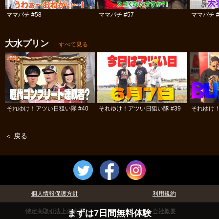
ママパチ #58
ママパチ #57
ママパチ #
大水プリン
すべて見る
それゆけ！アツい日狙い隊 #40
それゆけ！アツい日狙い隊 #39
それゆけ！
＜ 戻る
個人情報保護方針
利用規約
特定商取引法上の表示
会社概要
まずは7日間無料体験