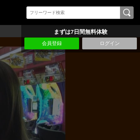
まずは7日間無料体験
会員登録
ログイン