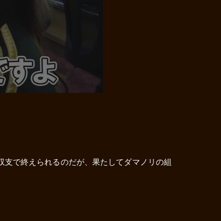
収支で終えられるのだが、果たしてダマノリの組