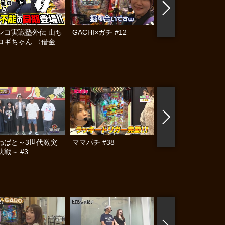
ンコ実戦塾外伝 山ち
GACHI×ガチ #12
GACHI×ガチ #11
ロギちゃん 〈借金返
録〉 #95
ねばと～3世代激突
ママパチ #38
No.1ガチ女バトル
戦～ #3