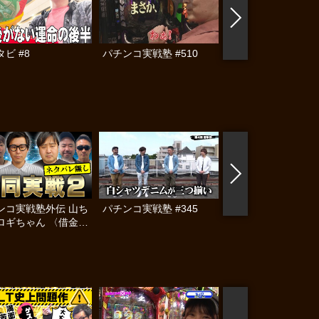
ビ #8
パチンコ実戦塾 #510
パチンコ実戦塾外伝
ゃんロギちゃん 〈
済弾球録〉 #112
ンコ実戦塾外伝 山ち
パチンコ実戦塾 #345
パチンコ実戦塾 #34
ロギちゃん 〈借金返
録〉 #5