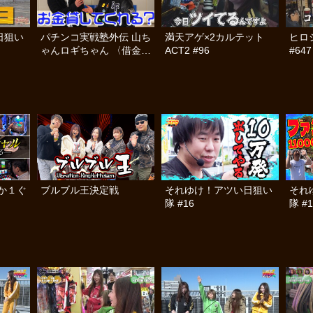
日狙い
パチンコ実戦塾外伝 山ち
満天アゲ×2カルテット
ヒロ
ゃんロギちゃん 〈借金返
ACT2 #96
#647
済弾球録〉 #43
か１ぐ
ブルブル王決定戦
それゆけ！アツい日狙い
それ
隊 #16
隊 #1