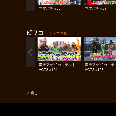
ママパチ #58
ママパチ #57
ビワコ
すべて見る
満天アゲ×2カルテット
満天アゲ×2カル
ACT2 #124
ACT2 #123
＜ 戻る