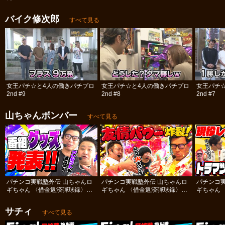
バイク修次郎
すべて見る
女王パチ☆と4人の働きパチプロ
女王パチ☆と4人の働きパチプロ
女王パチ
2nd #9
2nd #8
2nd #7
山ちゃんボンバー
すべて見る
パチンコ実戦塾外伝 山ちゃんロ
パチンコ実戦塾外伝 山ちゃんロ
パチンコ
ギちゃん 〈借金返済弾球録〉
ギちゃん 〈借金返済弾球録〉
ギちゃん 
#113
#112
#111
サチィ
すべて見る