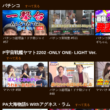
パチンコ
すべて見る
パチンコ超理論！ドテ助ジャイ
パチンコ実戦塾 #511
パチンコ
#57
ギちゃん 
#113
P宇宙戦艦ヤマト2202 ‐ONLY ONE‐ LIGHT Ver.
すべて見る
ママパチ #58
パチンコ超理論！ドテ助ジャイ
ママパチ #
#48
PA大海物語5 Withアグネス・ラム
すべて見る