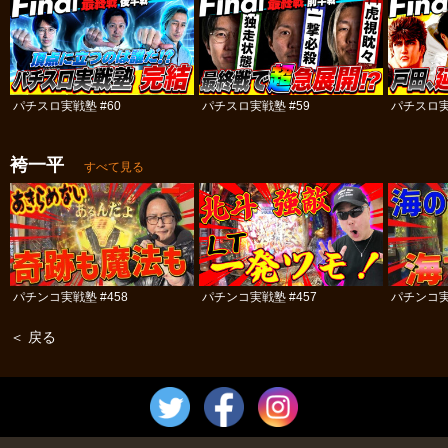
パチスロ実戦塾 #60
パチスロ実戦塾 #59
パチスロ実
袴一平
すべて見る
パチンコ実戦塾 #458
パチンコ実戦塾 #457
パチンコ実
＜ 戻る