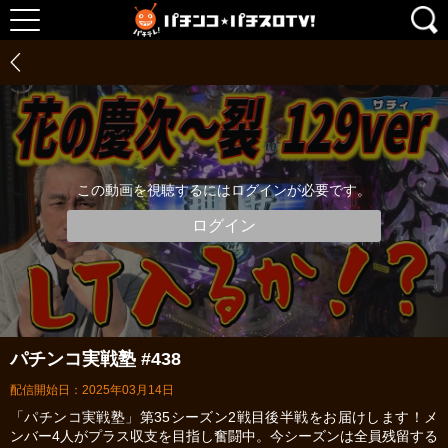
この動画を視聴するにはログインが必要です。
ログイン
パチンコ実戦塾 #438
配信開始日：2025年03月14日
「パチンコ実戦塾」第35シーズン2戦目後半戦をお届けします！メ
ンバー4人がプラス収支を目指し奮闘中。今シーズンは全員残留する