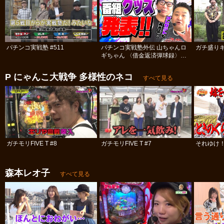
パチンコ実戦塾 #511
パチンコ実戦塾外伝 山ちゃんロ
ガチ盛りキ
ギちゃん 〈借金返済弾球録〉
#113
P にゃんこ大戦争 多様性のネコ
すべて見る
ガチモリFIVE T #8
ガチモリFIVE T #7
それゆけ！
森本レオ子
すべて見る