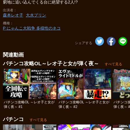
窮地に追い込んでくる台に絶望する2人!?
出演者
森本レオ子
大水プリン
機種
P にゃんこ大戦争 多様性のネコ
シェアする
関連動画
パチンコ攻略OL～レオ子と女が弾く夜～
すべて見る
パチンコ攻略OL ～レオ子と女が
パチンコ攻略OL ～レオ子と女が
パチンコ攻
弾く夜～ #1
弾く夜～ #2
弾く夜～ #
パチンコ
すべて見る