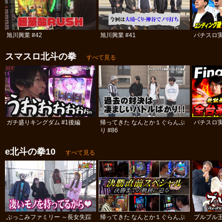
旭川興業 #42
旭川興業 #41
パチスロ実
スマスロ北斗の拳
すべて見る
ガチ盛りキングダム #1後編
帰ってきた なんとか１ぐらんぷ
パチスロ実
り #86
e北斗の拳10
すべて見る
ぶっこみファミリー ～長女失踪
帰ってきた なんとか１ぐらんぷ
ブルブル