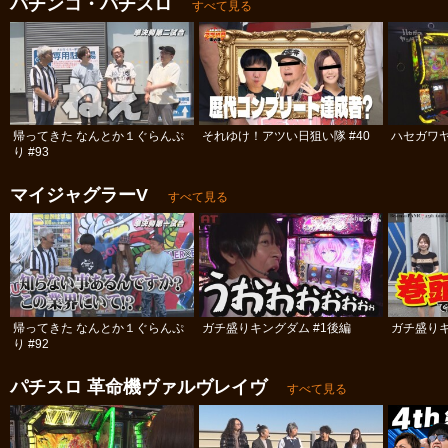
パチンコ・パチスロ
すべて見る
帰ってきた なんとか１ぐらんぷ
それゆけ！アツい日狙い隊 #40
ハセガワヤ
り #93
マイジャグラーV
すべて見る
帰ってきた なんとか１ぐらんぷ
ガチ盛りキングダム #1後編
ガチ盛りキ
り #92
パチスロ 革命機ヴァルヴレイヴ
すべて見る