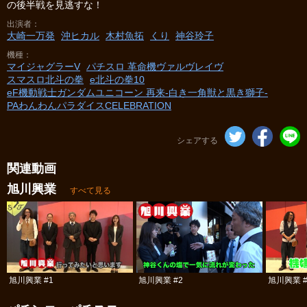
の後半戦を見逃すな！
出演者
大崎一万発
沖ヒカル
木村魚拓
くり
神谷玲子
機種
マイジャグラーV
パチスロ 革命機ヴァルヴレイヴ
スマスロ北斗の拳
e北斗の拳10
eF機動戦士ガンダムユニコーン 再来‐白き一角獣と黒き獅子‐
PAわんわんパラダイスCELEBRATION
シェアする
関連動画
旭川興業
すべて見る
旭川興業 #1
旭川興業 #2
旭川興業 #