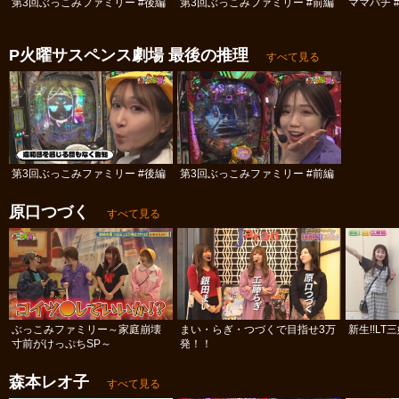
第3回ぶっこみファミリー #後編
第3回ぶっこみファミリー #前編
ママパチ #
P火曜サスペンス劇場 最後の推理
すべて見る
第3回ぶっこみファミリー #後編
第3回ぶっこみファミリー #前編
原口つづく
すべて見る
ぶっこみファミリー～家庭崩壊
まい・らぎ・つづくで目指せ3万
新生!!LT
寸前がけっぷちSP～
発！！
森本レオ子
すべて見る