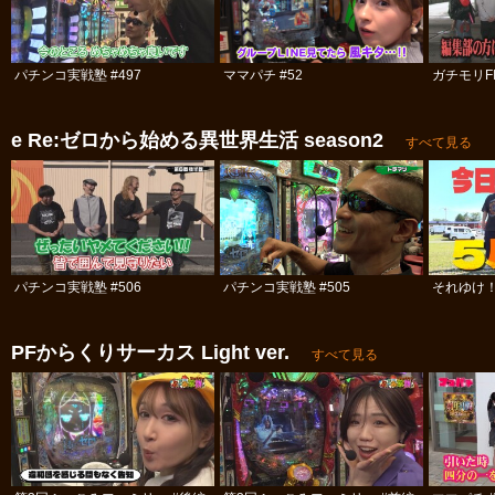
パチンコ実戦塾 #497
ママパチ #52
ガチモリFIV
e Re:ゼロから始める異世界生活 season2
すべて見る
パチンコ実戦塾 #506
パチンコ実戦塾 #505
それゆけ！
PFからくりサーカス Light ver.
すべて見る