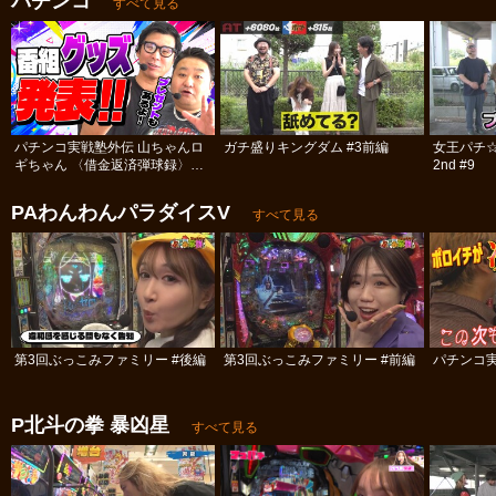
パチンコ
すべて見る
パチンコ実戦塾外伝 山ちゃんロ
ガチ盛りキングダム #3前編
女王パチ
ギちゃん 〈借金返済弾球録〉
2nd #9
#113
PAわんわんパラダイスV
すべて見る
第3回ぶっこみファミリー #後編
第3回ぶっこみファミリー #前編
パチンコ実
P北斗の拳 暴凶星
すべて見る