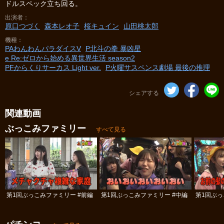
ドルスペック立ち回る。
出演者
原口つづく
森本レオ子
桜キュイン
山田桃太郎
機種
PAわんわんパラダイスV
P北斗の拳 暴凶星
e Re:ゼロから始める異世界生活 season2
PFからくりサーカス Light ver.
P火曜サスペンス劇場 最後の推理
シェアする
関連動画
ぶっこみファミリー
すべて見る
第1回ぶっこみファミリー #前編
第1回ぶっこみファミリー #中編
第1回ぶっ