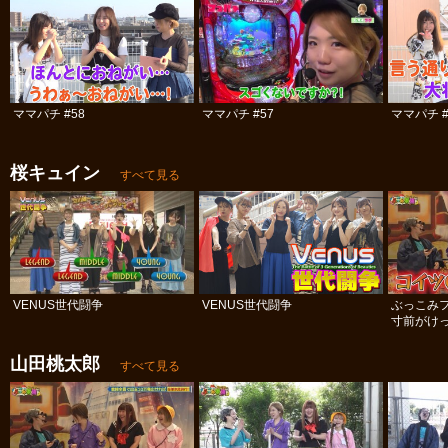
ママパチ #58
ママパチ #57
ママパチ #
桜キュイン
すべて見る
VENUS世代闘争
VENUS世代闘争
ぶっこみ
寸前がけっ
山田桃太郎
すべて見る