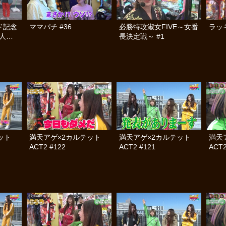
ド記念
ママパチ #36
必勝特攻淑女FIVE～女番
ラッ
5人気×
長決定戦～ #1
 #1
テット
満天アゲ×2カルテット
満天アゲ×2カルテット
満天
ACT2 #122
ACT2 #121
ACT2