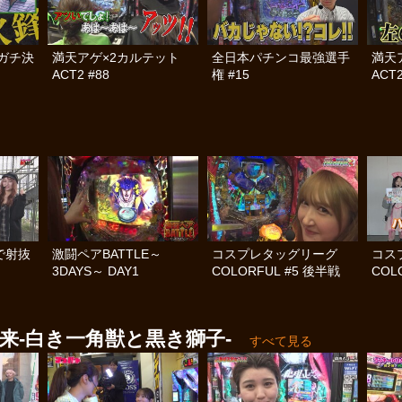
ガチ決
満天アゲ×2カルテット
全日本パチンコ最強選手
満天
ACT2 #88
権 #15
ACT2
で射抜
激闘ペアBATTLE～
コスプレタッグリーグ
コス
3DAYS～ DAY1
COLORFUL #5 後半戦
COL
来‐白き一角獣と黒き獅子‐
すべて見る