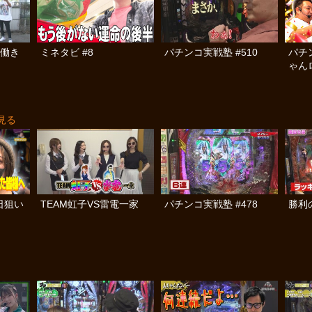
の働き
ミネタビ #8
パチンコ実戦塾 #510
パチ
ゃん
済弾球
見る
日狙い
TEAM虹子VS雷電一家
パチンコ実戦塾 #478
勝利