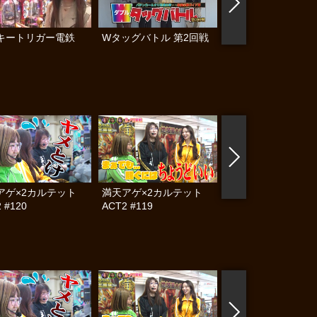
キートリガー電鉄
Wタッグバトル 第2回戦
ガチンコ！パチンコ
#後編
アゲ×2カルテット
満天アゲ×2カルテット
帰ってきた なんと
 #120
ACT2 #119
らんぷり #83