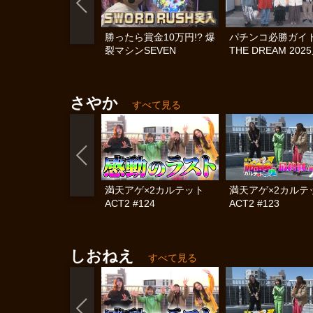
勝ったら賞金10万円!? 爆
パチンコ必勝ガイ
裂マシンSEVEN
THE DREAM 202
爆裂ライター決定戦
さやか
すべて見る
満天アゲ×2カルテット
満天アゲ×2カル
ACT2 #124
ACT2 #123
しおねえ
すべて見る