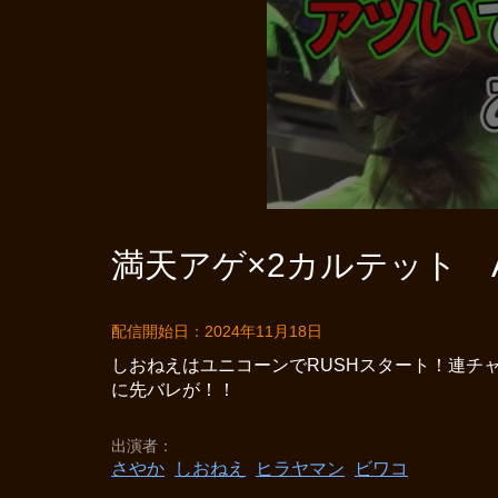
満天アゲ×2カルテット AC
配信開始日：2024年11月18日
しおねえはユニコーンでRUSHスタート！連チ
に先バレが！！
出演者
さやか
しおねえ
ヒラヤマン
ビワコ