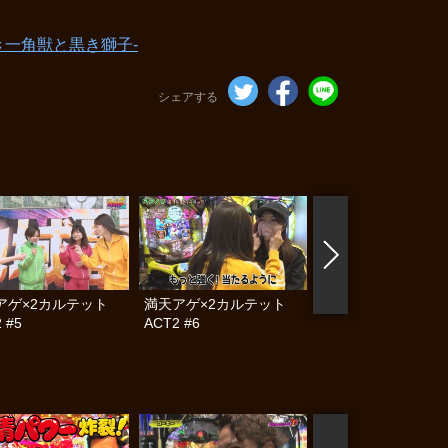
き一角獣と黒き獅子‐
シェアする
アゲ×2カルテット
満天アゲ×2カルテット
満天アゲ×2カル
 #5
ACT2 #6
ACT2 #7