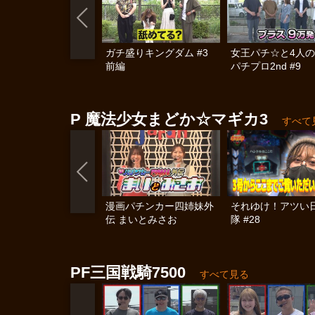
ガチ盛りキングダム #3
女王パチ☆と4人
前編
パチプロ2nd #9
P 魔法少女まどか☆マギカ3
すべて
漫画パチンカー四姉妹外
それゆけ！アツい
伝 まいとみさお
隊 #28
PF三国戦騎7500
すべて見る