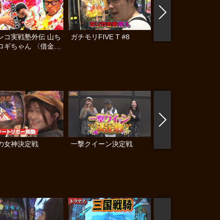
ンコ実戦塾外伝 山ち
ガチモリFIVE T #8
ママパチ #58
ロギちゃん 〈借金返
録〉 #112
の女神決定戦
一撃クイーン決定戦
じぇねばと～3世代
頂上決戦～ #3