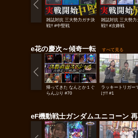
雑誌対抗 三大勢力ガチ決
雑誌対抗 三大勢力
戦!! #中堅戦
戦!! #次鋒戦
e花の慶次～傾奇一転
すべて見る
帰ってきた なんとか１ぐ
ラッキートリガー
らんぷり #70
け!! #1
eF機動戦士ガンダムユニコーン 再