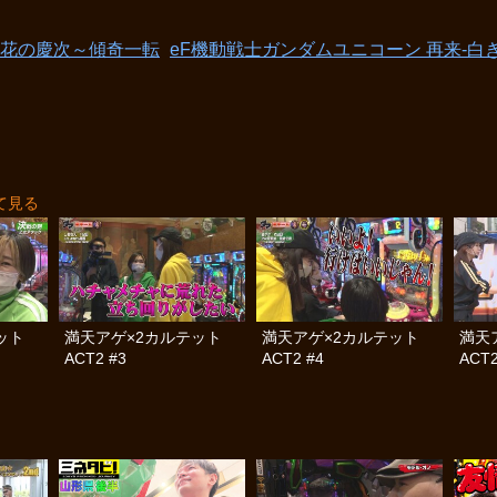
e花の慶次～傾奇一転
eF機動戦士ガンダムユニコーン 再来‐白
て見る
テット
満天アゲ×2カルテット
満天アゲ×2カルテット
満天
ACT2 #3
ACT2 #4
ACT2