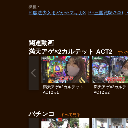
機種
P 魔法少女まどか☆マギカ3
PF三国戦騎7500
関連動画
満天アゲ×2カルテット ACT2
すべ
満天アゲ×2カルテット
満天アゲ×2カル
ACT2 #1
ACT2 #2
パチンコ
すべて見る