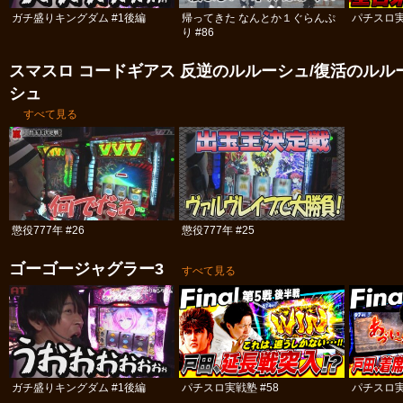
ガチ盛りキングダム #1後編
帰ってきた なんとか１ぐらんぷ
パチスロ実
り #86
スマスロ コードギアス 反逆のルルーシュ/復活のルル
シュ
すべて見る
懲役777年 #26
懲役777年 #25
ゴーゴージャグラー3
すべて見る
ガチ盛りキングダム #1後編
パチスロ実戦塾 #58
パチスロ実