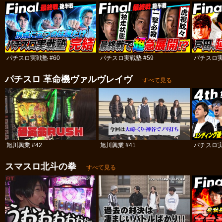
パチスロ実戦塾 #60
パチスロ実戦塾 #59
パチスロ実
パチスロ 革命機ヴァルヴレイヴ
すべて見る
旭川興業 #42
旭川興業 #41
パチスロ実
スマスロ北斗の拳
すべて見る