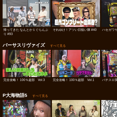
帰ってきた なんとか１ぐらんぷ
それゆけ！アツい日狙い隊 #40
ハセガワヤ
り #93
バーサスリヴァイズ
すべて見る
完全攻略！ 100％超部 Vol.3
完全攻略！ 100％超部 Vol.1
パチスロ実
P大海物語5
すべて見る