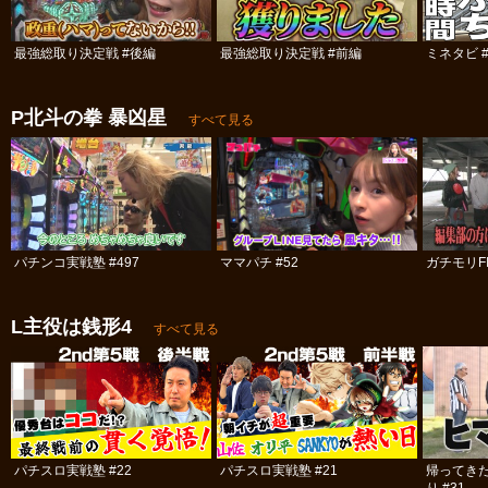
最強総取り決定戦 #後編
最強総取り決定戦 #前編
ミネタビ #
P北斗の拳 暴凶星
すべて見る
パチンコ実戦塾 #497
ママパチ #52
ガチモリFIV
L主役は銭形4
すべて見る
パチスロ実戦塾 #22
パチスロ実戦塾 #21
帰ってき