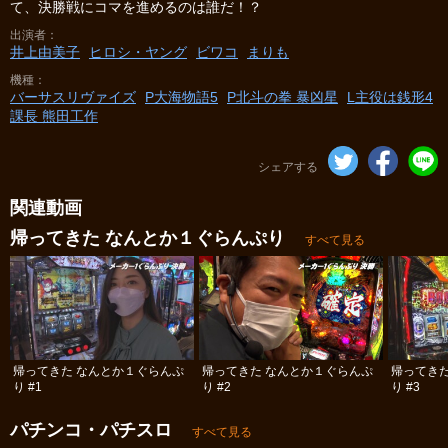
て、決勝戦にコマを進めるのは誰だ！？
出演者
井上由美子
ヒロシ・ヤング
ビワコ
まりも
機種
バーサスリヴァイズ
P大海物語5
P北斗の拳 暴凶星
L主役は銭形4
課長 熊田工作
シェアする
関連動画
帰ってきた なんとか１ぐらんぷり
すべて見る
帰ってきた なんとか１ぐらんぷ
帰ってきた なんとか１ぐらんぷ
帰ってき
り #1
り #2
り #3
パチンコ・パチスロ
すべて見る