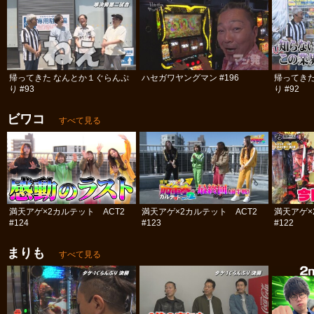
帰ってきた なんとか１ぐらんぷ
ハセガワヤングマン #196
帰ってき
り #93
り #92
ビワコ
すべて見る
満天アゲ×2カルテット ACT2
満天アゲ×2カルテット ACT2
満天アゲ×
#124
#123
#122
まりも
すべて見る