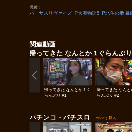
機種
バーサスリヴァイズ
P大海物語5
P北斗の拳 暴
関連動画
帰ってきた なんとか１ぐらんぷ
帰ってきた なんとか１ぐ
帰ってきた なんと
らんぷり #1
らんぷり #2
パチンコ・パチスロ
すべて見る