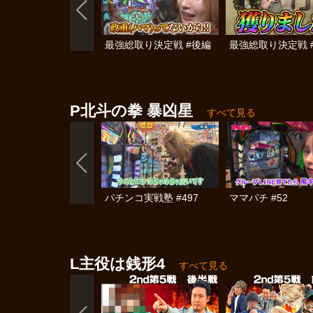
最強総取り決定戦 #後編
最強総取り決定戦 
P北斗の拳 暴凶星
すべて見る
パチンコ実戦塾 #497
ママパチ #52
L主役は銭形4
すべて見る