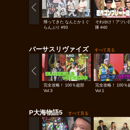
帰ってきた なんとか１ぐ
それゆけ！アツい
らんぷり #93
隊 #40
バーサスリヴァイズ
すべて見る
完全攻略！ 100％超部
完全攻略！ 100
Vol.3
Vol.1
P大海物語5
すべて見る