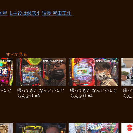
凶星
L主役は銭形4
課長 熊田工作
り
すべて見る
か１ぐ
帰ってきた なんとか１ぐ
帰ってきた なんとか１ぐ
帰っ
らんぷり #3
らんぷり #4
らんぷ