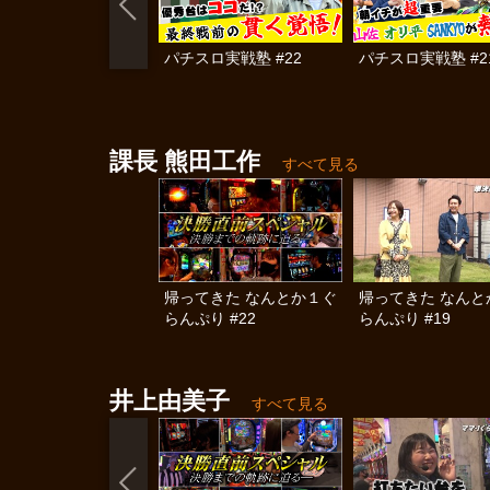
パチスロ実戦塾 #22
パチスロ実戦塾 #2
課長 熊田工作
すべて見る
帰ってきた なんとか１ぐ
帰ってきた なんと
らんぷり #22
らんぷり #19
井上由美子
すべて見る