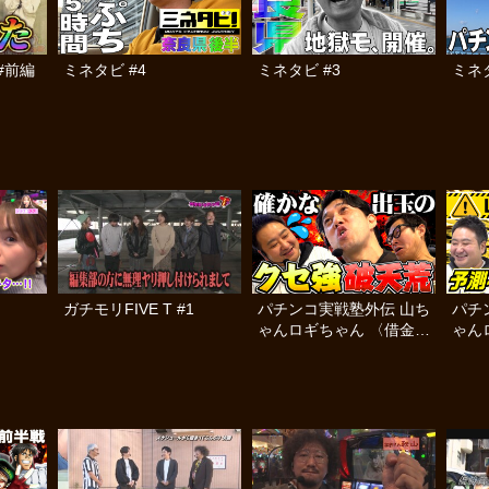
#前編
ミネタビ #4
ミネタビ #3
ミネタ
ガチモリFIVE T #1
パチンコ実戦塾外伝 山ち
パチ
ゃんロギちゃん 〈借金返
ゃん
済弾球録〉 #96
済弾球