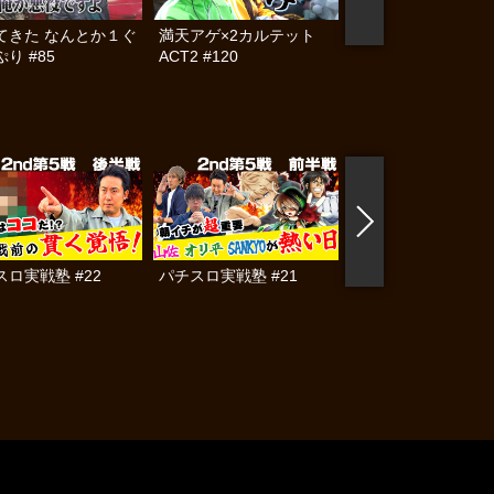
てきた なんとか１ぐ
満天アゲ×2カルテット
帰ってきた なんと
り #85
ACT2 #120
らんぷり #84
スロ実戦塾 #22
パチスロ実戦塾 #21
嗚呼!!花の昭和54年
#6