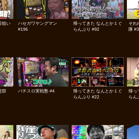
日狙い
ハセガワヤングマン
帰ってきた なんとか１ぐ
それ
#196
らんぷり #92
隊 #3
％超部
パチスロ実戦塾 #4
帰ってきた なんとか１ぐ
帰っ
らんぷり #22
らんぷ