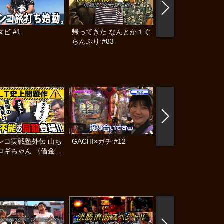
ビ #1
帰ってきた なんとか１ぐ
パチンコ実戦塾 #48
らんぷり #83
ンコ実戦塾外伝 山ち
GACHI×ガチ #12
GACHI×ガチ #11
ロギちゃん 〈借金返
録〉 #95