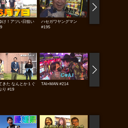
ゆけ！アツい日狙い
ハセガワヤングマン
帰ってきた なんと
9
#195
らんぷり #91
てきた なんとか１ぐ
TAI×MAN #214
TAI×MAN #213
り #19