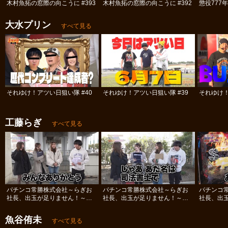
木村魚拓の窓際の向こうに #393
木村魚拓の窓際の向こうに #392
懲役777年 
大水プリン
すべて見る
それゆけ！アツい日狙い隊 #40
それゆけ！アツい日狙い隊 #39
それゆけ！
工藤らぎ
すべて見る
パチンコ常勝株式会社～らぎお
パチンコ常勝株式会社～らぎお
パチンコ
社長、出玉が足りません！～
社長、出玉が足りません！～
社長、出
#12
#11
#10
魚谷侑未
すべて見る