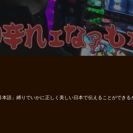
日本語」縛りでいかに正しく美しい日本で伝えることができる