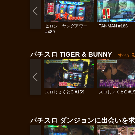
ヒロシ・ヤングアワー
TAI×MAN #186
#489
パチスロ TIGER & BUNNY
すべて見
スロじぇくとC #159
スロじぇくとC #15
パチスロ ダンジョンに出会いを