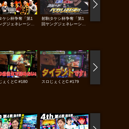
タケシ杯争奪「第1
射駒タケシ杯争奪「第1
パチテレ！情報プラ
ングジェネレーショ
回ヤングジェネレーショ
HYPER #6
トル」
ンバトル」
ぇくとC #180
スロじぇくとC #179
スロじぇくとC #17