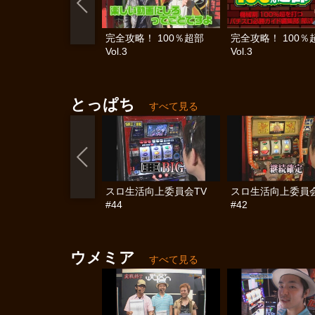
完全攻略！ 100％超部
完全攻略！ 100
Vol.3
Vol.3
とっぱち
すべて見る
スロ生活向上委員会TV
スロ生活向上委員会
#44
#42
ウメミア
すべて見る