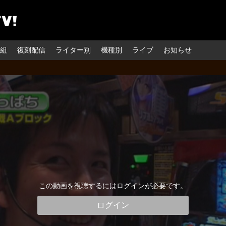
組
復刻配信
ライター別
機種別
ライブ
お知らせ
この動画を視聴するにはログインが必要です。
ログイン