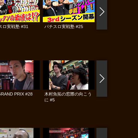
スロ実戦塾 #31
パチスロ実戦塾 #25
旭川興業 #16
GRAND PRIX #28
木村魚拓の窓際の向こう
木村魚拓の窓際の向
に #5
に #2