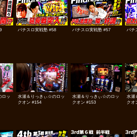
9
パチスロ実戦塾 #58
パチスロ実戦塾 #57
パチ
のロッ
水瀬＆りっきぃ☆のロッ
水瀬＆りっきぃ☆のロッ
水瀬
クオン #154
クオン #153
クオン