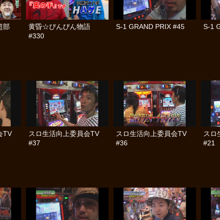
％超部
黄昏☆びんびん物語
S-1 GRAND PRIX #45
S-1 
#330
TV
スロ生活向上委員会TV
スロ生活向上委員会TV
スロ
#37
#36
#21