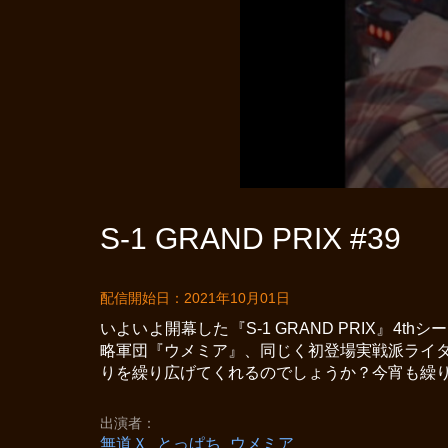
S-1 GRAND PRIX #39
配信開始日：2021年10月01日
いよいよ開幕した『S-1 GRAND PRIX』
略軍団『ウメミア』、同じく初登場実戦派ライタ
りを繰り広げてくれるのでしょうか？今宵も繰り
出演者
無道Ｘ
とっぱち
ウメミア