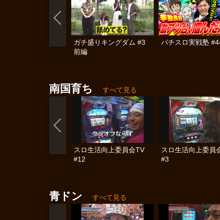
ガチ盛りキングダム #3
パチスロ実戦塾 #4
前編
南国育ち
すべて見る
スロ生活向上委員会TV
スロ生活向上委員会
#12
#3
青ドン
すべて見る