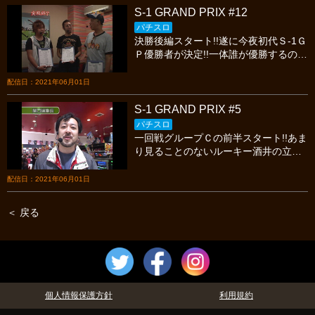
を引き継いでいるところ！更にハマリ
S-1 GRAND PRIX #12
救済機能搭載や、ボーナス合成確率も
高く設定されているのでかなり遊べる
パチスロ
決勝後編スタート!!遂に今夜初代Ｓ-1Ｇ
仕様となってる！まっちは真夏のホー
Ｐ優勝者が決定!!一体誰が優勝するの
ルに大花火を打ち上げることは出来る
か?ジャグラーシリーズのルーキー酒井
のか！？
か?何だかんだで6を打つ高木MAXか？
配信日：2021年06月01日
堅い立ち回りのワサビか？真剣勝負の
ガチンコバトル!!S-1 GRAND PRIXお楽
S-1 GRAND PRIX #5
しみに!!
パチスロ
一回戦グループＣの前半スタート!!あま
り見ることのないルーキー酒井の立ち
回りはいかに？大御所に対して無道Ｘ
関口編集長はどのような立ち回りを見
配信日：2021年06月01日
せるのか？真剣勝負のガチンコバト
ル!!S-1 GRAND PRIXお楽しみに!!
＜ 戻る
個人情報保護方針
利用規約