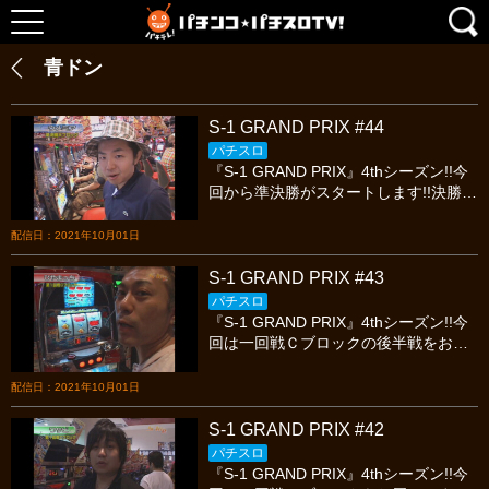
青ドン
S-1 GRAND PRIX #44
パチスロ
『S-1 GRAND PRIX』4thシーズン!!今
回から準決勝がスタートします!!決勝へ
のイスを争うはパチスロ必勝ガイドの
古参ライター、虎視眈々と勝利を狙う
配信日：2021年10月01日
『無道Ｘ』、そしてマガジン勢初の決
勝進出に向け、意地でも負けられない
S-1 GRAND PRIX #43
パチスロ攻略マガジン攻略軍団『ウメ
パチスロ
ミア』、同じくパチスロ攻略マガジン
『S-1 GRAND PRIX』4thシーズン!!今
攻略軍団、ネギ坊のパチスロ最強伝説
回は一回戦Ｃブロックの後半戦をお届
でもおなじみの『源悟郎』の３名！果
けします!!優勝経験2回の『ワサビ』と
たしてどのような立ち回りを繰り広げ
優勝経験1回の『ひやまっち』、強力す
配信日：2021年10月01日
てくれるのでしょうか？今宵も繰り広
ぎる相手に喰らい付くは敗者復活戦を
げられる最高のスロットバトルを絶対
怒涛の勢いで勝ち上がった『関口編集
S-1 GRAND PRIX #42
に見逃すな!!
長』。山は動くか、それとも不動か。
パチスロ
否応なしに期待感高ぶる一回戦ラスト
『S-1 GRAND PRIX』4thシーズン!!今
の戦い、果たしてどのような立ち回り