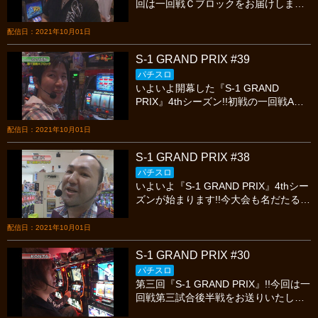
回は一回戦Ｃブロックをお届けします!!
を繰り広げてくれるのでしょうか？今
奇しくも優勝経験者が2名同一組に入る
宵も繰り広げられる最高のスロットバ
という運命のイタズラ、この死のブロ
配信日：2021年10月01日
トルを絶対に見逃すな!!
ックにて準決勝のイスを争うは、前回
シーズン優勝の『ワサビ』、前々回優
S-1 GRAND PRIX #39
勝の『ひやまっち』、そして敗者復活
パチスロ
戦を勝ち上がった『関口編集長』の3
いよいよ開幕した『S-1 GRAND
名!!否応なしに期待感高ぶる一回戦ラス
PRIX』4thシーズン!!初戦の一回戦Aブ
トの戦い、果たしてどのような立ち回
ロックは、1stシーズン準決勝で惜しく
りを繰り広げてくれるのでしょうか？
も涙をのんだ『無道X』、初登場でバ
配信日：2021年10月01日
今宵も繰り広げられる最高のスロット
リバリの攻略軍団『ウメミア』、同じ
バトルを絶対に見逃すな!!
く初登場実戦派ライター『とっぱち』
S-1 GRAND PRIX #38
の三名が埼玉県は『スコーピオン志
パチスロ
木』を舞台に火花を散らします!!後半戦
いよいよ『S-1 GRAND PRIX』4thシー
はどのような立ち回りを繰り広げてく
ズンが始まります!!今大会も名だたる猛
れるのでしょうか？今宵も繰り広げら
者たちが一同に集結、初戦の一回戦A
れる最高のスロットバトルを絶対に見
ブロックは1stシーズン準決勝で惜しく
配信日：2021年10月01日
逃すな!!
も涙をのんだ『無道X』、初登場でバ
リバリの攻略軍団『ウメミア』、同じ
S-1 GRAND PRIX #30
く初登場実戦派ライター『とっぱち』
パチスロ
の三名が埼玉県は『スコーピオン志
第三回『S-1 GRAND PRIX』!!今回は一
木』を舞台に火花を散らします!!果たし
回戦第三試合後半戦をお送りいたしま
てどのような立ち回りを繰り広げてく
す!!エヴァ4で出足良くスタートを切っ