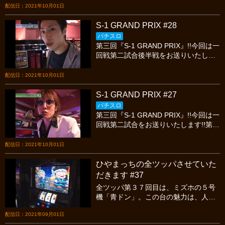
れるのでしょうか？今宵も繰り広げら
た『KONTA』を剛腕チャンプの『ひや
配信日：2021年10月01日
れる最高のスロットバトルを絶対に見
まっち』とスロマガ攻略軍団の古参
逃すな!!
『レビン』が追いかける展開に。。今
S-1 GRAND PRIX #28
回も最後の最後の最後までわからない
パチスロ
です!!果たして二回戦に駒を進めるのは
第三回『S-1 GRAND PRIX』!!今回は一
一体誰なのか??今宵も繰り広げられる
回戦第二試合後半戦をお送りいたしま
最高のスロットバトルを絶対に見逃す
す!!各自、入念な下見から割り出した狙
な!!
い台、これが今回はことごとく外れる
配信日：2021年10月01日
波乱の展開に!!底力を試される状況を3
名の猛者たちは如何にして打破するの
S-1 GRAND PRIX #27
か??実績十分の『ワサビ』、ミステリ
パチスロ
アススロッター『ノムラ600萬』、孤
第三回『S-1 GRAND PRIX』!!今回は一
高の実力者『コロナ慎児』の粘り強い
回戦第二試合をお送りいたします!!第一
立ち回りに魅了されること間違いな
回大会優勝、そして前回大会第三位と
し!!!今宵も繰り広げられる最高のスロ
輝かしい成績を残している『ワサ
配信日：2021年10月01日
ットバトルを絶対に見逃すな!!
ビ』、そして今回初登場、謎??のミス
テリアススロッター『ノムラ600
ひやまっちの全ツッパさせていた
萬』、同じく初登場の孤高の実力者
だきます #37
『コロナ慎児』の3名がそれぞれの知
全ツッパ第３７回目は、ミズホの５号
識、感覚、センスで凄まじいバトルを
機「青ドン」。この台の魅力は、人気
繰り広げます!!今宵も繰り広げられる最
機種「ＨＡＮＡＢＩシリーズ」の後継
高のスロットバトルを絶対に見逃すな!!
配信日：2021年09月01日
機で、リーチ目や遅れ、サウンドなど