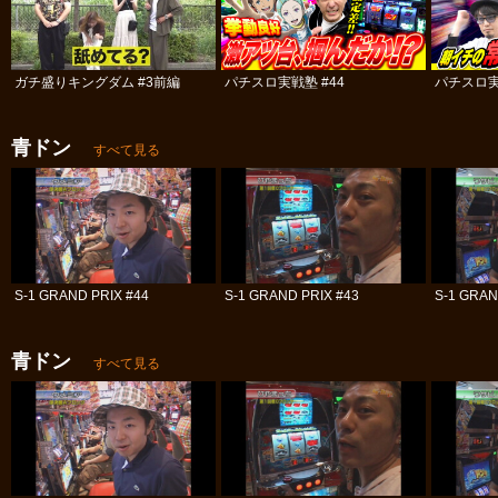
ガチ盛りキングダム #3前編
パチスロ実戦塾 #44
パチスロ実
青ドン
すべて見る
S-1 GRAND PRIX #44
S-1 GRAND PRIX #43
S-1 GRAN
青ドン
すべて見る