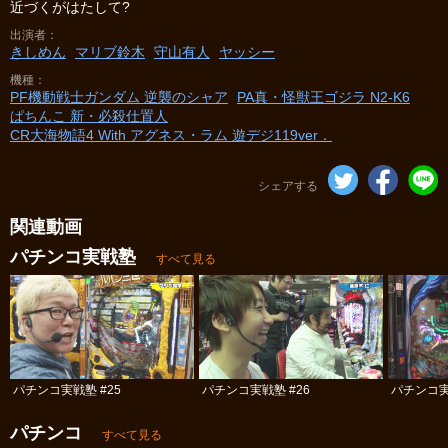
近づくがはたして?
出演者
きしめん
マリブ鈴木
守山有人
ヤッシー
機種
PF機動戦士ガンダム 逆襲のシャア
PA真・怪獣王ゴジラ N2‐K6
ぱちんこ 新・必殺仕置人
CR大海物語4 With アグネス・ラム 遊デジ119ver．
シェアする
関連動画
パチンコ実戦塾
すべて見る
パチンコ実戦塾 #25
パチンコ実戦塾 #26
パチンコ実
パチンコ
すべて見る