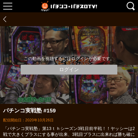
この動画を視聴するにはログインが必要です。
ログイン
パチンコ実戦塾 #159
配信開始日：2020年10月26日
「パチンコ実戦塾」第13ｔｈシーズン3戦目前半戦！！ヤッシーは2
戦で大きくプラスにする事が出来、3戦目プラスに出来れば勝ち確に