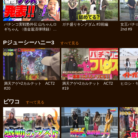
パチンコ実戦塾外伝 山ちゃんロ
ガチ盛りキングダム #3前編
女王パチ
ギちゃん 〈借金返済弾球録〉
2nd #9
#113
Pジューシーハニー3
すべて見る
満天アゲ×2カルテット ACT2
満天アゲ×2カルテット ACT2
ヒロシ・ヤ
#20
#19
ビワコ
すべて見る