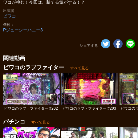
ワコが挑む！今回は、勝てる気がする！？
出演者
ビワコ
機種
Pジューシーハニー3
シェアする
関連動画
ビワコのラブファイター
すべて見る
ビワコのラブ・ファイター #202
ビワコのラブ・ファイター #203
ビワコのラ
パチンコ
すべて見る