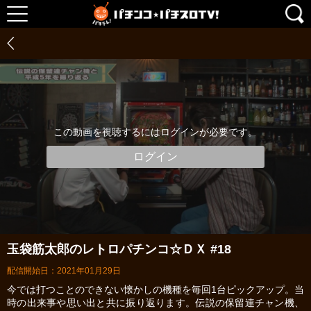
この動画を視聴するにはログインが必要です。
ログイン
玉袋筋太郎のレトロパチンコ☆ＤＸ #18
配信開始日：2021年01月29日
今では打つことのできない懐かしの機種を毎回1台ピックアップ。当
時の出来事や思い出と共に振り返ります。伝説の保留連チャン機、