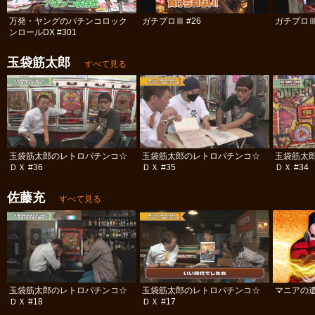
万発・ヤングのパチンコロック
ガチプロⅢ #26
ガチプロⅢ 
ンロールDX #301
玉袋筋太郎
すべて見る
玉袋筋太郎のレトロパチンコ☆
玉袋筋太郎のレトロパチンコ☆
玉袋筋太
ＤＸ #36
ＤＸ #35
ＤＸ #34
佐藤充
すべて見る
玉袋筋太郎のレトロパチンコ☆
玉袋筋太郎のレトロパチンコ☆
マニアの
ＤＸ #18
ＤＸ #17