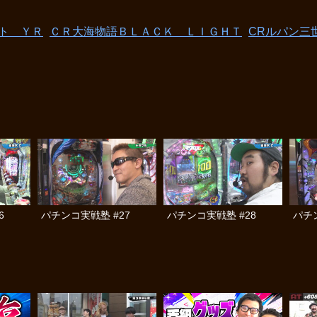
ト ＹＲ
ＣＲ大海物語ＢＬＡＣＫ ＬＩＧＨＴ
CRルパン三世～I'
6
パチンコ実戦塾 #27
パチンコ実戦塾 #28
パチ