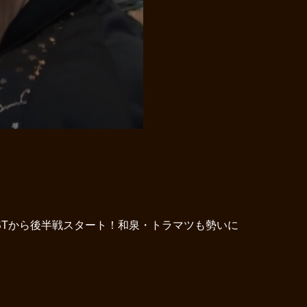
STから後半戦スタート！和泉・トラマツも勢いに