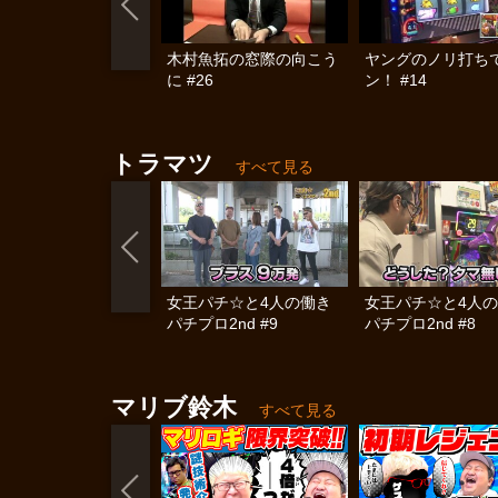
木村魚拓の窓際の向こう
ヤングのノリ打ち
に #26
ン！ #14
トラマツ
すべて見る
女王パチ☆と4人の働き
女王パチ☆と4人
パチプロ2nd #9
パチプロ2nd #8
マリブ鈴木
すべて見る