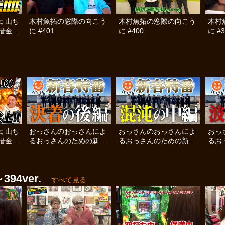
 山ち
木村魚拓の窓際の向こう
木村魚拓の窓際の向こう
木村
借金返
に #401
に #400
に #3
 山ち
おっさんのおっさんによ
おっさんのおっさんによ
おっ
借金返
るおっさんのための新春
るおっさんのための新春
るお
ぱちんこ大会inマルハン
ぱちんこ大会inマルハン
ぱち
川越店 #後編
川越店 #中編
川越
394ver.
すべて見る