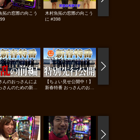
魚拓の窓際の向こう
木村魚拓の窓際の向こう
木村魚拓の窓際の向
99
に #398
に #397
さんのおっさんによ
【ちょい見せ公開中！】
パチンコ実戦塾 #37
っさんのための新春
新春特番 おっさんのおっ
んこ大会inマルハン
さんによるおっさんのた
店 #前編
めの新春ぱちんこ大会