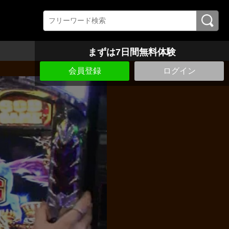
まずは7日間無料体験
会員登録
ログイン