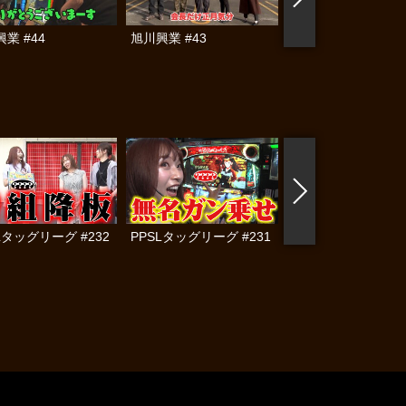
業 #44
旭川興業 #43
旭川興業 #42
Lタッグリーグ #232
PPSLタッグリーグ #231
PPSLタッグリーグ #