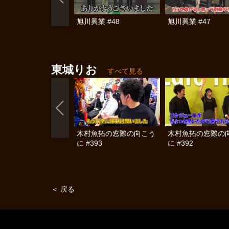
旭川興業 #48
旭川興業 #47
東城りお
すべて見る
木村魚拓の窓際の向こう
木村魚拓の窓際の
に #393
に #392
＜ 戻る