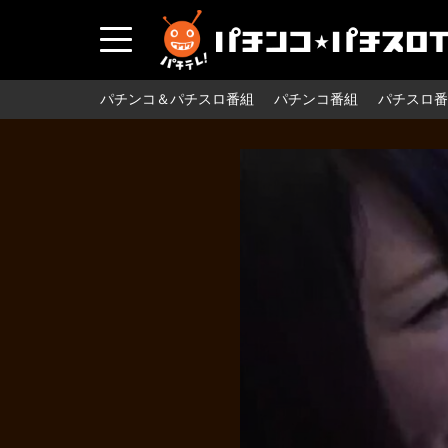
パチンコ＆パチスロ番組
パチンコ番組
パチスロ番