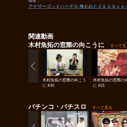
機種
アナザーゴッドハーデス-奪われたＺＥＵＳｖｅｒ
関連動画
木村魚拓の窓際の向こうに
すべて見
木村魚拓の窓際の向こう
木村魚拓の窓際の
に #30
に #31
パチンコ・パチスロ
すべて見る