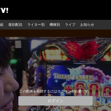
組
復刻配信
ライター別
機種別
ライブ
お知らせ
この動画を視聴するにはログインが必要です。
ログイン