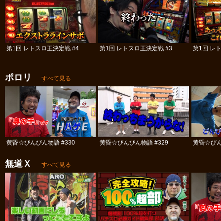
第1回 レトスロ王決定戦 #4
第1回 レトスロ王決定戦 #3
第1回 レ
ポロリ
すべて見る
黄昏☆びんびん物語 #330
黄昏☆びんびん物語 #329
黄昏☆びん
無道Ｘ
すべて見る