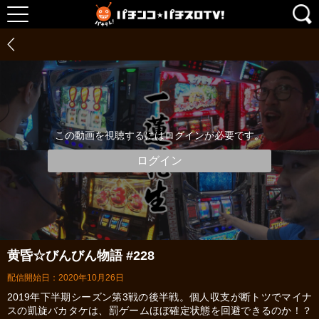
この動画を視聴するにはログインが必要です。
ログイン
黄昏☆びんびん物語 #228
配信開始日：2020年10月26日
2019年下半期シーズン第3戦の後半戦。個人収支が断トツでマイナ
スの凱旋バカタケは、罰ゲームほぼ確定状態を回避できるのか！？