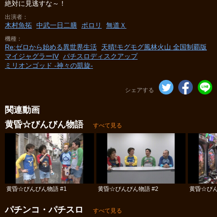
絶対に見逃すな～！
出演者
木村魚拓
中武一日二膳
ポロリ
無道Ｘ
機種
Re:ゼロから始める異世界生活
天晴!モグモグ風林火山 全国制覇版
マイジャグラーIV
パチスロディスクアップ
ミリオンゴッド -神々の凱旋-
シェアする
関連動画
黄昏☆びんびん物語
すべて見る
黄昏☆びんびん物語 #1
黄昏☆びんびん物語 #2
黄昏☆びん
パチンコ・パチスロ
すべて見る