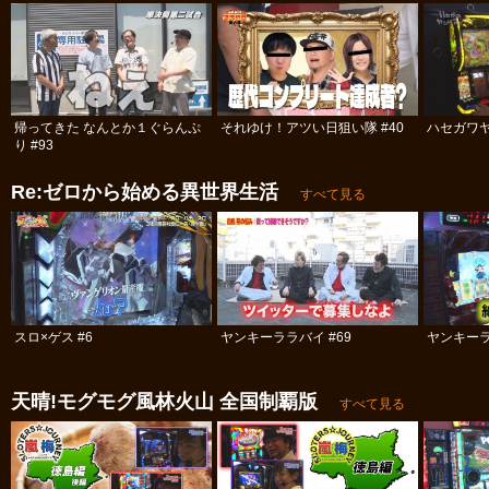
帰ってきた なんとか１ぐらんぷ
それゆけ！アツい日狙い隊 #40
ハセガワヤ
り #93
Re:ゼロから始める異世界生活
すべて見る
スロ×ゲス #6
ヤンキーララバイ #69
ヤンキーラ
天晴!モグモグ風林火山 全国制覇版
すべて見る