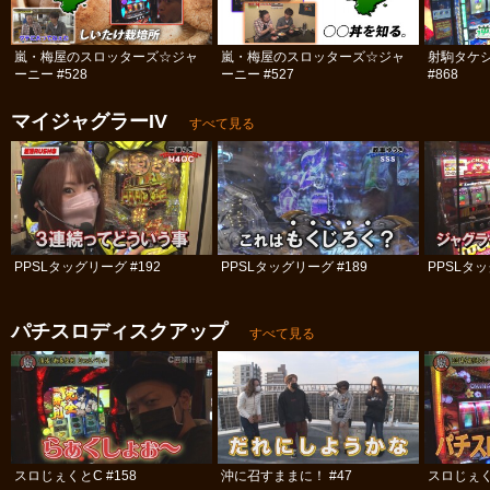
嵐・梅屋のスロッターズ☆ジャ
嵐・梅屋のスロッターズ☆ジャ
射駒タケシ
ーニー #528
ーニー #527
#868
マイジャグラーIV
すべて見る
PPSLタッグリーグ #192
PPSLタッグリーグ #189
PPSLタッ
パチスロディスクアップ
すべて見る
スロじぇくとC #158
沖に召すままに！ #47
スロじぇくと