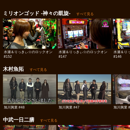
ミリオンゴッド -神々の凱旋-
すべて見る
水瀬＆りっきぃ☆のロックオン
水瀬＆りっきぃ☆のロックオン
水瀬＆り
#152
#147
#146
木村魚拓
すべて見る
旭川興業 #48
旭川興業 #47
旭川興業 #
中武一日二膳
すべて見る