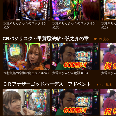
水瀬＆りっきぃ☆のロックオン
水瀬＆りっきぃ☆のロックオン
水瀬＆り
#154
#130
#117
CRバジリスク～甲賀忍法帖～弦之介の章
すべて見る
木村魚拓の窓際の向こうに #243
黄昏☆びんびん物語 #194
黄昏☆びん
ＣＲアナザーゴッドハーデス アドベント
すべて見る