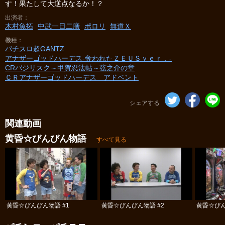
す！果たして大逆点なるか！？
出演者
木村魚拓
中武一日二膳
ポロリ
無道Ｘ
機種
パチスロ超GANTZ
アナザーゴッドハーデス-奪われたＺＥＵＳｖｅｒ．-
CRバジリスク～甲賀忍法帖～弦之介の章
ＣＲアナザーゴッドハーデス アドベント
シェアする
関連動画
黄昏☆びんびん物語
すべて見る
黄昏☆びんびん物語 #1
黄昏☆びんびん物語 #2
黄昏☆びん