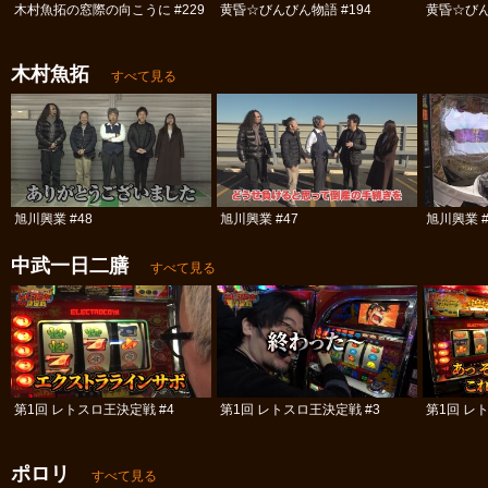
木村魚拓の窓際の向こうに #229
黄昏☆びんびん物語 #194
黄昏☆びん
木村魚拓
すべて見る
旭川興業 #48
旭川興業 #47
旭川興業 #
中武一日二膳
すべて見る
第1回 レトスロ王決定戦 #4
第1回 レトスロ王決定戦 #3
第1回 レ
ポロリ
すべて見る