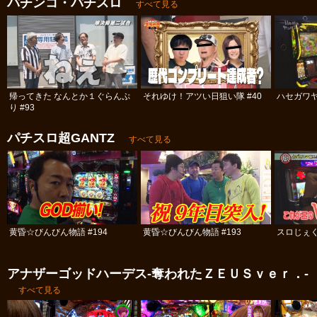
パチンコ・パチスロ
すべて見る
帰ってきた なんとか１ぐらんぷ
それゆけ！アツい日狙い隊 #40
ハセガワヤ
り #93
パチスロ超GANTZ
すべて見る
黄昏☆びんびん物語 #194
黄昏☆びんびん物語 #193
スロじぇく
アナザーゴッドハーデス-奪われたＺＥＵＳｖｅｒ．-
すべて見る