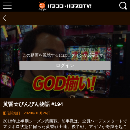
この動画を視聴するにはログインが必要です。
ログイン
黄昏☆びんびん物語 #194
配信開始日：2020年10月26日
2018年上半期シーズン第四戦。前半戦は、全員ハーデススタートで
ズタボロ状態に陥った黄昏戦士達。後半戦、アイツが奇跡を起こ