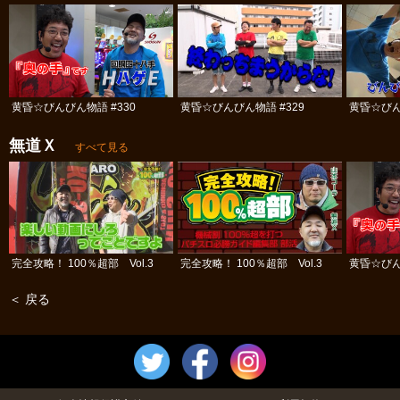
黄昏☆びんびん物語 #330
黄昏☆びんびん物語 #329
黄昏☆びん
無道Ｘ
すべて見る
完全攻略！ 100％超部 Vol.3
完全攻略！ 100％超部 Vol.3
黄昏☆びん
＜ 戻る