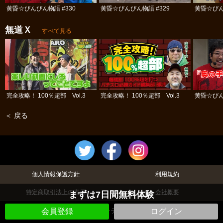
黄昏☆びんびん物語 #330
黄昏☆びんびん物語 #329
黄昏☆びん
無道Ｘ
すべて見る
完全攻略！ 100％超部 Vol.3
完全攻略！ 100％超部 Vol.3
黄昏☆びん
＜ 戻る
個人情報保護方針
利用規約
特定商取引法上の表示
会社概要
まずは7日間無料体験
©パチテレ！
会員登録
ログイン