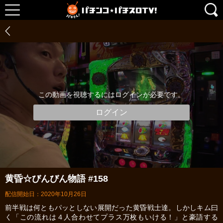
この動画を視聴するにはログインが必要です。
ログイン
黄昏☆びんびん物語 #158
配信開始日：2020年10月26日
前半戦は何ともパッとしない展開だった黄昏戦士達。しかしキム曰
く「この流れは４人合わせてプラス万枚もいける！」と豪語する