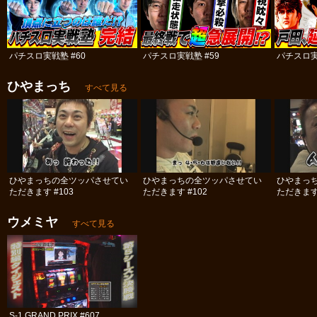
パチスロ実戦塾 #60
パチスロ実戦塾 #59
パチスロ実
ひやまっち
すべて見る
ひやまっちの全ツッパさせてい
ひやまっちの全ツッパさせてい
ひやまっ
ただきます #103
ただきます #102
ただきます 
ウメミヤ
すべて見る
S-1 GRAND PRIX #607