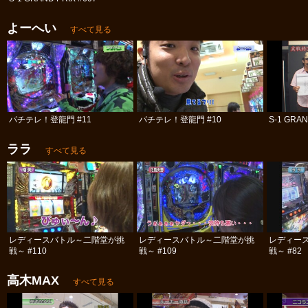
よーへい
すべて見る
パチテレ！登龍門 #11
パチテレ！登龍門 #10
S-1 GRAN
ララ
すべて見る
レディースバトル～二階堂が挑
レディースバトル～二階堂が挑
レディー
戦～ #110
戦～ #109
戦～ #82
高木MAX
すべて見る