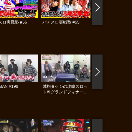
スロ実戦塾 #56
パチスロ実戦塾 #55
第1回 レトスロ王
#4
MAN #199
射駒タケシの攻略スロッ
ヤンキーララバイ #
トⅦグランドフィナー
レ!! 感謝の超特大号!! 前
編