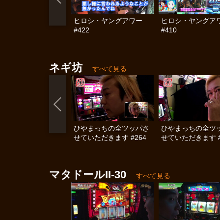
ヒロシ・ヤングアワー
ヒロシ・ヤングア
#422
#410
ネギ坊
すべて見る
ひやまっちの全ツッパさ
ひやまっちの全ツ
せていただきます #264
せていただきます #
マタドールII‐30
すべて見る