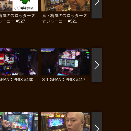
梅屋のスロッターズ
嵐・梅屋のスロッターズ
嵐・梅屋のスロッタ
ーニー #527
☆ジャーニー #521
☆ジャーニー #515
GRAND PRIX #430
S-1 GRAND PRIX #417
S-1 GRAND PRIX #