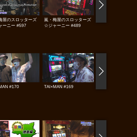
梅屋のスロッターズ
嵐・梅屋のスロッターズ
嵐・梅屋のスロッタ
ーニー #597
☆ジャーニー #489
☆ジャーニー #488
MAN #170
TAI×MAN #169
嵐・梅屋のスロッタ
☆ジャーニー #440