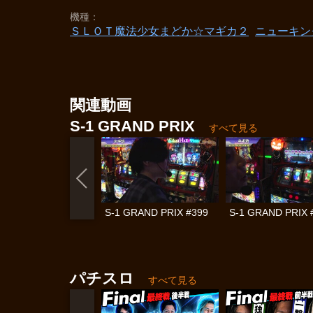
機種
ＳＬＯＴ魔法少女まどか☆マギカ２
ニューキン
関連動画
S-1 GRAND PRIX
すべて見る
S-1 GRAND PRIX #399
S-1 GRAND PRIX 
パチスロ
すべて見る