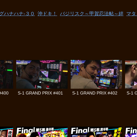
グハナハナ-３０
沖ドキ！
バジリスク～甲賀忍法帖～絆
マタド
#400
S-1 GRAND PRIX #401
S-1 GRAND PRIX #402
S-1 