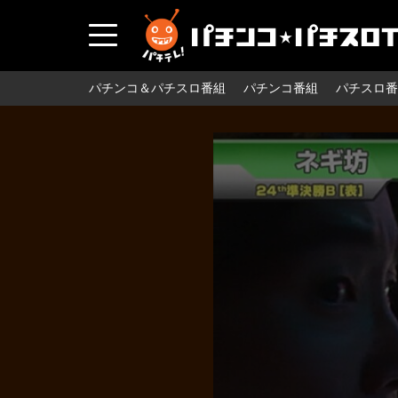
パチンコ＆パチスロ番組
パチンコ番組
パチスロ番