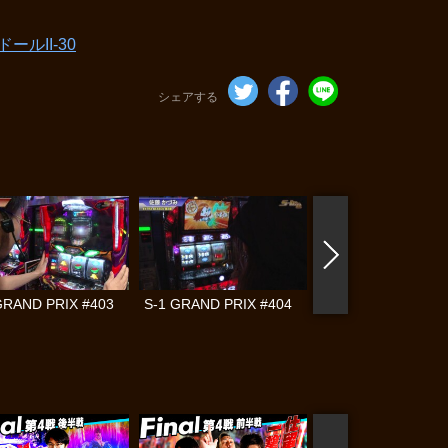
ールII‐30
シェアする
GRAND PRIX #403
S-1 GRAND PRIX #404
S-1 GRAND PRIX #