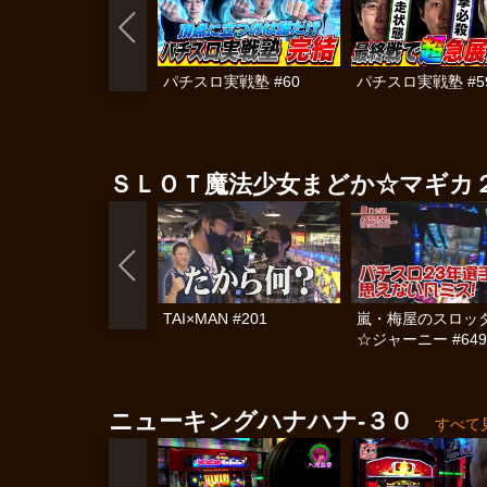
パチスロ実戦塾 #60
パチスロ実戦塾 #5
ＳＬＯＴ魔法少女まどか☆マギカ
TAI×MAN #201
嵐・梅屋のスロッ
☆ジャーニー #649
ニューキングハナハナ-３０
すべて