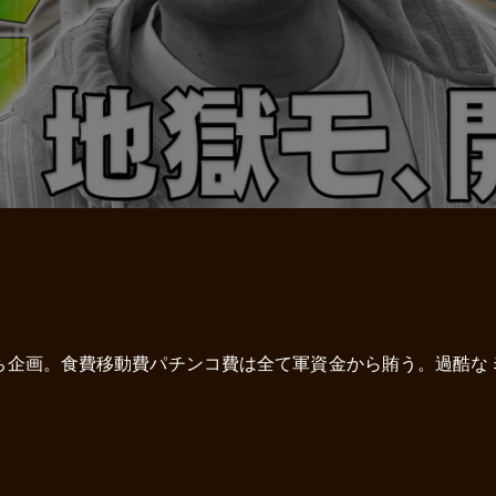
ち企画。食費移動費パチンコ費は全て軍資金から賄う。過酷な