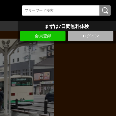
まずは7日間無料体験
会員登録
ログイン