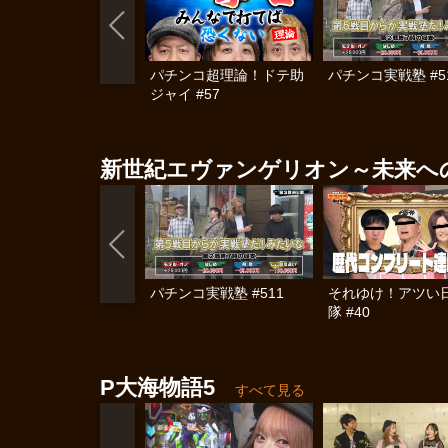
パチンコ超理論！ドテ助
パチンコ実戦塾 #5
ジャイ #57
新世紀エヴァンゲリオン～未来へ
パチンコ実戦塾 #511
それゆけ！アツい
隊 #40
P大海物語5
すべて見る