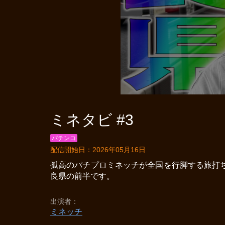
ミネタビ #3
パチンコ
配信開始日：2026年05月16日
孤高のパチプロミネッチが全国を行脚する旅打
良県の前半です。
出演者
ミネッチ