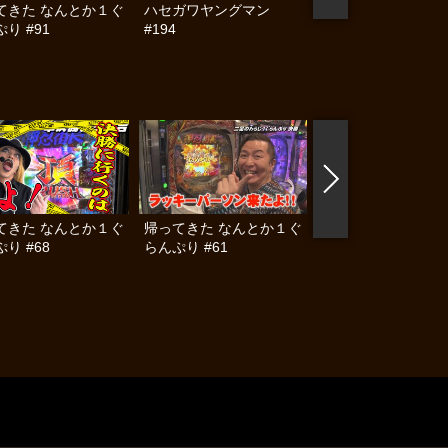
てきた なんとか１ぐ
ハセガワヤングマン
帰ってきた なんと
り #91
#194
らんぷり #90
てきた なんとか１ぐ
帰ってきた なんとか１ぐ
帰ってきた なんと
り #68
らんぷり #61
らんぷり #60