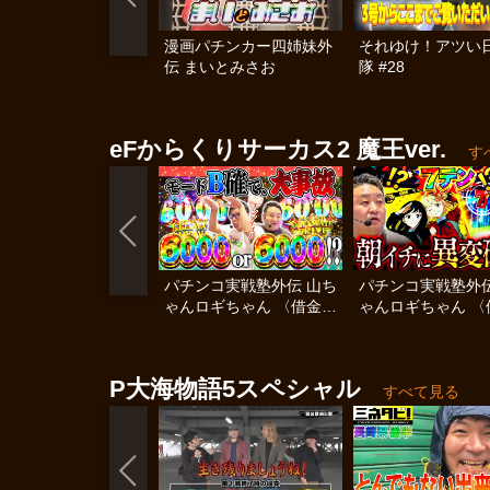
漫画パチンカー四姉妹外
それゆけ！アツい
伝 まいとみさお
隊 #28
eFからくりサーカス2 魔王ver.
す
パチンコ実戦塾外伝 山ち
パチンコ実戦塾外伝
ゃんロギちゃん 〈借金返
ゃんロギちゃん 〈
済弾球録〉 #110
済弾球録〉 #109
P大海物語5スペシャル
すべて見る