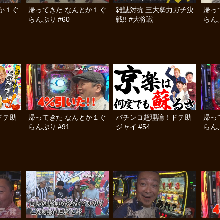
か１ぐ
帰ってきた なんとか１ぐ
雑誌対抗 三大勢力ガチ決
帰っ
らんぷり #60
戦!! #大将戦
らんぷ
ドテ助
帰ってきた なんとか１ぐ
パチンコ超理論！ドテ助
帰っ
らんぷり #91
ジャイ #54
らんぷ