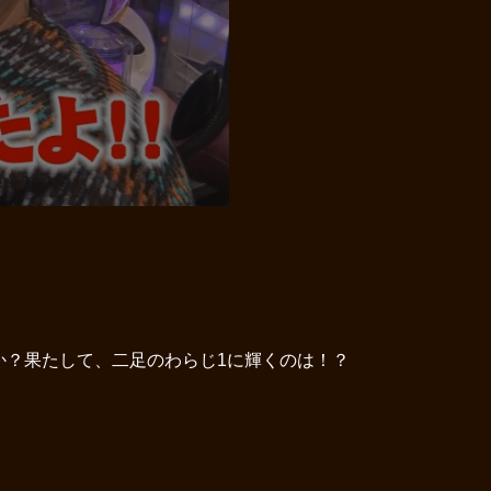
か？果たして、二足のわらじ1に輝くのは！？