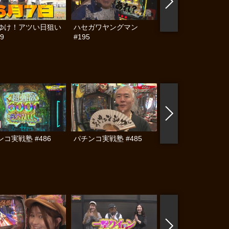
ゆけ！アツい日狙い
ハセガワヤングマン
帰ってきた なんと
9
#195
らんぷり #91
コ実戦塾 #486
パチンコ実戦塾 #485
パチンコ常勝株式会
らぎお社長、出玉が
ません！～ #8