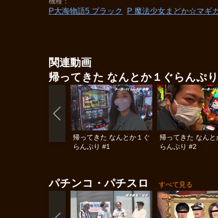
機種
P大海物語5 ブラック
P 魔法少女まどか☆マギカ
関連動画
帰ってきた なんとか１ぐらんぷ
帰ってきた なんとか１ぐ
帰ってきた なんと
らんぷり #1
らんぷり #2
パチンコ・パチスロ
すべて見る