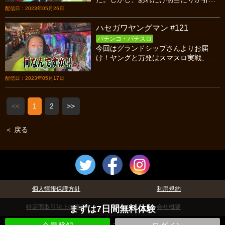
ていた、ビワコとしおねえが失速…。
配信日：2023年05月26日
その時、さやかに大当たりが！大量出
ハセガワヤングマン #121
玉獲得のチャンス到来！！
パチンコ・パチスロ
今回はグランドシップさんよりお届
け！ヤングと万発はスマスロ実戦、長
谷川は我が道を行き花の慶次から！お
便りでは女子ライターで野球チームを
配信日：2023年05月17日
作る！
<<
1
2
>>
＜ 戻る
個人情報保護方針
利用規約
特定商取引法上の表示
会社概要
まずは7日間無料体験