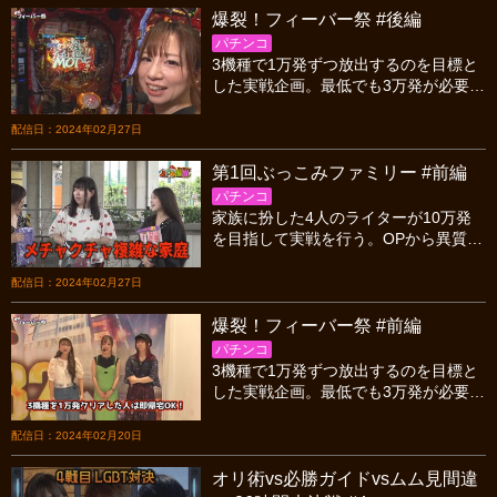
爆裂！フィーバー祭 #後編
パチンコ
3機種で1万発ずつ放出するのを目標と
した実戦企画。最低でも3万発が必要と
なる本企画は己との闘い。ミドルスペ
ックが軸となるが、各実戦人の機種選
配信日：2024年02月27日
びにも要注目!!
第1回ぶっこみファミリー #前編
パチンコ
家族に扮した4人のライターが10万発
を目指して実戦を行う。OPから異質な
家族構成となり先行きが不安になって
いたが、まさかのアノ機種が大爆発し
配信日：2024年02月27日
家族愛も芽生える!?
爆裂！フィーバー祭 #前編
パチンコ
3機種で1万発ずつ放出するのを目標と
した実戦企画。最低でも3万発が必要と
なる本企画は己との闘い。ミドルスペ
ックが軸となるが、各実戦人の機種選
配信日：2024年02月20日
びにも要注目!!
オリ術vs必勝ガイドvsムム見間違