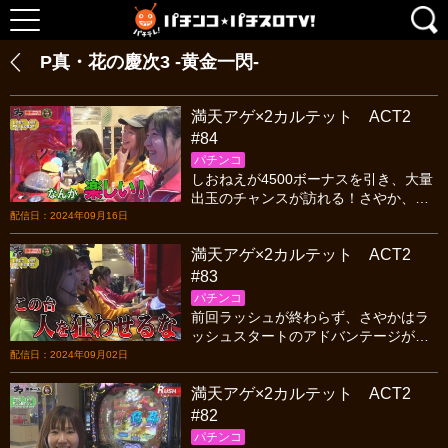
P真・花の慶次3 ‐黄金一閃‐
満天アゲ×2カルテット ACT2
#84
パチンコ
しおねえが4500ボーナスを引き、大量
出玉のチャンスが訪れる！さやか、ヒ
ラヤマンも大当りを引き大興奮！人を
配信日：2024年09月16日
狂わせる、真・花の慶次3-黄金一閃-に
満天アゲ×2カルテット ACT2
3人が狂喜乱舞！
#83
パチンコ
前回ラッシュが終わらず、さやかはラ
ッシュスタートのアドバンテージがあ
る。そしてダマノリの組み合わせ予想
配信日：2024年09月02日
が正解し、クジの棒の本数を決める事
満天アゲ×2カルテット ACT2
ができるが何本にする？
#82
パチンコ