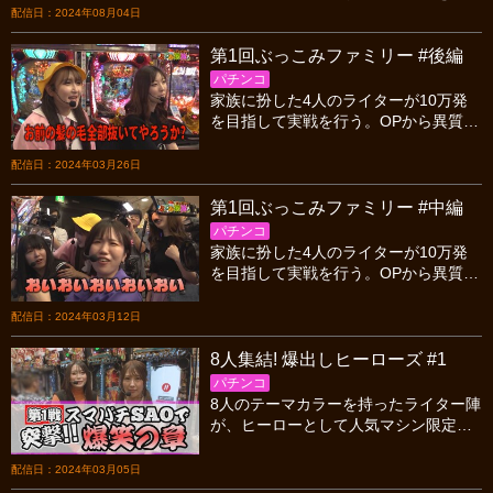
ひろげる! 1敗同士のマッチアップとな
配信日：2024年08月04日
る3戦目は波乱の展開に…!?
第1回ぶっこみファミリー #後編
パチンコ
家族に扮した4人のライターが10万発
を目指して実戦を行う。OPから異質な
家族構成となり先行きが不安になって
いたが、まさかのアノ機種が大爆発し
配信日：2024年03月26日
家族愛も芽生える!?
第1回ぶっこみファミリー #中編
パチンコ
家族に扮した4人のライターが10万発
を目指して実戦を行う。OPから異質な
家族構成となり先行きが不安になって
いたが、まさかのアノ機種が大爆発し
配信日：2024年03月12日
家族愛も芽生える!?
8人集結! 爆出しヒーローズ #1
パチンコ
8人のテーマカラーを持ったライター陣
が、ヒーローとして人気マシン限定の
出玉バトルを行う。初回となる本戦は
SAOを実戦!! 初回から大マクリが…!?
配信日：2024年03月05日