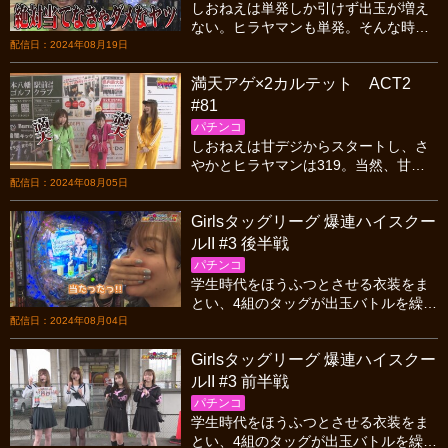
しおねえは単発しか引けず出玉が増え
ない。ヒラヤマンも単発。そんな時、
うる星やつらを打っているさやかがラ
配信日：2024年08月19日
ッキートリガーに突入し、アクセル全
満天アゲ×2カルテット ACT2
開の大連チャン！！
#81
パチンコ
しおねえは甘デジからスタートし、さ
やかとヒラヤマンは319。当然、甘デ
ジのしおねえは初当たりが軽い。だが
配信日：2024年08月05日
しかし！さやかとヒラヤマンも軽かっ
Girlsタッグリーグ 爆連ハイスクー
た！祭りの予感！？
ルII #3 後半戦
パチンコ
学生時代をほうふつとさせる衣装をま
とい、4組のタッグが出玉バトルを繰り
ひろげる! 1敗同士のマッチアップとな
配信日：2024年08月04日
る3戦目は波乱の展開に…!?
Girlsタッグリーグ 爆連ハイスクー
ルII #3 前半戦
パチンコ
学生時代をほうふつとさせる衣装をま
とい、4組のタッグが出玉バトルを繰り