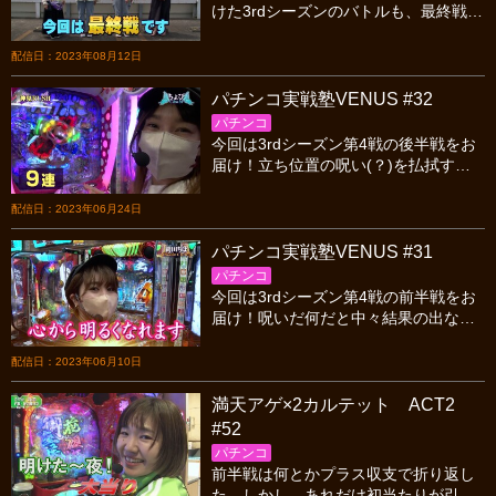
けた3rdシーズンのバトルも、最終戦を
迎えました。各々の思いが交錯する
中、優勝は誰の手に？
配信日：2023年08月12日
パチンコ実戦塾VENUS #32
パチンコ
今回は3rdシーズン第4戦の後半戦をお
届け！立ち位置の呪い(？)を払拭すべ
く並びを変更するも、前半戦は単発３
回という情けない展開…。この嫌な流
配信日：2023年06月24日
れを払拭したのは？
パチンコ実戦塾VENUS #31
パチンコ
今回は3rdシーズン第4戦の前半戦をお
届け！呪いだ何だと中々結果の出ない
ジマーのために「立ち位置」を変更し
た仲間思いの女神たち。この悪あがき
配信日：2023年06月10日
の結末は？
満天アゲ×2カルテット ACT2
#52
パチンコ
前半戦は何とかプラス収支で折り返し
た。しかし、あれだけ初当たりが引け