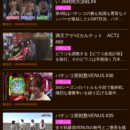
い 36時間大決戦 #4
パチンコ
第4戦はパチンコの腕も知識も豊富なメ
ンバーが集結したLGBT対決。パチプ
ロたちのスペックをどんどん上げてい
配信日：2023年10月31日
く戦法にムムが取った立ち回りと
満天アゲ×2カルテット ACT2
は…!?
#60
パチンコ
ビワコを調教する【ビワコ改造計画】
を敢行。そのビワコは辛抱強く乃木坂
46と向き合い、勝利を目指す！そんな
配信日：2023年09月29日
中、さやかとしおねえが迷走し、打ち
パチンコ実戦塾VENUS #36
散らかす…。
パチンコ
3rdシーズンのバトルも今回で最終戦。
熾烈な優勝争いを繰り広げる最中、怒
涛の追い上げを見せる女神が１名…
配信日：2023年08月26日
パチンコ実戦塾VENUS #35
パチンコ
全６戦最強VENUSの称号とご褒美を賭