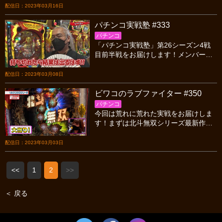
び！？幻と言われるGODモードは見せ
配信日：2023年03月16日
られるのか！？
パチンコ実戦塾 #333
パチンコ
「パチンコ実戦塾」第26シーズン4戦
目前半戦をお届けします！メンバー４
人がプラス収支を目指し立ち回りま
す。今シーズンは全員残留する事がで
配信日：2023年03月08日
きるのか?お楽しみに！
ビワコのラブファイター #350
パチンコ
今回は荒れに荒れた実戦をお届けしま
す！まずは北斗無双シリーズ最新作！
そして、慶次シリーズ最新作も実戦！
一体、ビワコになにがあったのか！？
配信日：2023年03月03日
答えは放送をご覧ください
<<
1
2
>>
＜ 戻る