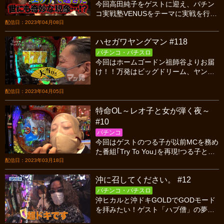
今回高田純子をゲストに迎え、パチン
コ実戦塾VENUSをテーマに実戦を行う
4人だが、全員私服で何やら様子がオカ
配信日：2023年04月08日
シイ・・・!?
ハセガワヤングマン #118
パチンコ・パチスロ
今回はホームゴードン祖師谷よりお届
け！！万発はビッグドリーム、ヤング
は慶次で4500を狙い、長谷川はバジリ
スクリベンジ！！！お便りは何とも直
配信日：2023年04月05日
球な質問が！！！
特命OL～レオ子と女が弾く夜～
#10
パチンコ
今回はゲストのつる子が以前MCを務め
た番組｢Try To You｣を再現!つる子と岡
田がMCとして番組を進める中、実戦で
配信日：2023年03月18日
は今までにない全員絶好調という展開
沖に召してください。 #12
に!?
パチンコ・パチスロ
沖ヒカルと沖ドキGOLDでGODモード
を拝みたい！ゲスト「ハブ僧」の夢を
叶えるべく実戦！沖が沖ドキで大喜