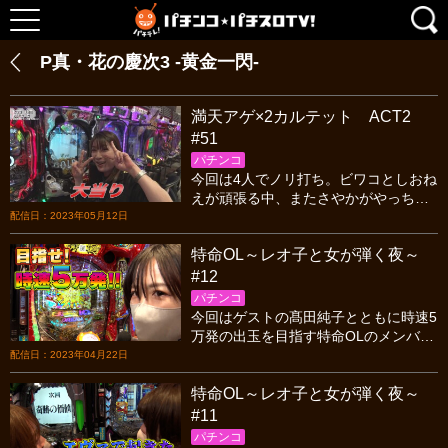
P真・花の慶次3 ‐黄金一閃‐
満天アゲ×2カルテット ACT2
#51
パチンコ
今回は4人でノリ打ち。ビワコとしおね
えが頑張る中、またさやかがやっちま
った…。いつも通りと言えばいつも通
配信日：2023年05月12日
りなのだが、このホールでのさやかは
特命OL～レオ子と女が弾く夜～
相性が悪すぎる？
#12
パチンコ
今回はゲストの髙田純子とともに時速5
万発の出玉を目指す特命OLのメンバ
ー!一番頑張った人にご褒美があるとい
配信日：2023年04月22日
うことで、あの手この手でアピールを
特命OL～レオ子と女が弾く夜～
する4人だが･･･
#11
パチンコ