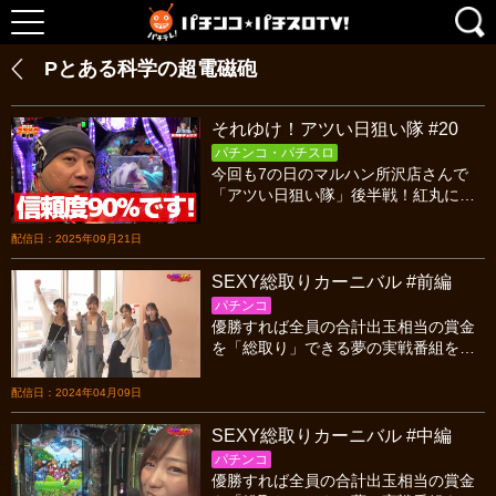
Pとある科学の超電磁砲
それゆけ！アツい日狙い隊 #20
パチンコ・パチスロ
今回も7の日のマルハン所沢店さんで
「アツい日狙い隊」後半戦！紅丸に心
を折られながらも逆転を目指すムム。
プリンは心此処にあらず？チェロスは
配信日：2025年09月21日
東京を喰らう！
SEXY総取りカーニバル #前編
パチンコ
優勝すれば全員の合計出玉相当の賞金
を「総取り」できる夢の実戦番組を、
SEXY衣装の女性ライターがジャック!?
ちょっとおかしなミニゲームにも要注
配信日：2024年04月09日
目!
SEXY総取りカーニバル #中編
パチンコ
優勝すれば全員の合計出玉相当の賞金