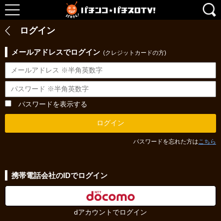
ログイン
メールアドレスでログイン
(クレジットカードの方)
パスワードを表示する
ログイン
パスワードを忘れた方は
こちら
携帯電話会社のIDでログイン
dアカウントでログイン