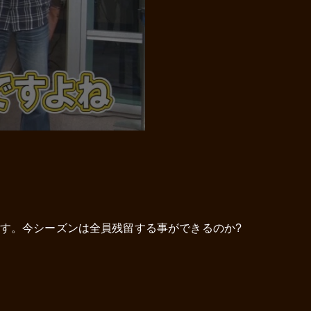
ます。今シーズンは全員残留する事ができるのか?