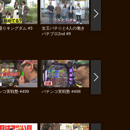
盛りキングダム #3
女王パチ☆と4人の働き
ミネタビ #8
パチプロ2nd #9
コ実戦塾 #499
パチンコ実戦塾 #498
パチンコ実戦塾 #49