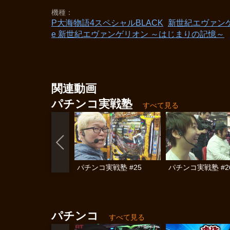
機種
P大海物語4スペシャルBLACK
新世紀エヴァン
e 新世紀エヴァンゲリオン ～はじまりの記憶～
関連動画
パチンコ実戦塾
すべて見る
パチンコ実戦塾 #25
パチンコ実戦塾 #2
パチンコ
すべて見る