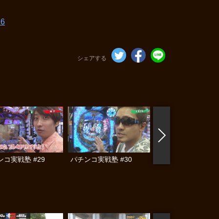
6
シェアする
ンコ実戦塾 #29
パチンコ実戦塾 #30
パチンコ実戦塾 #31