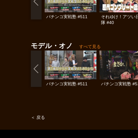
パチンコ実戦塾 #511
それゆけ！アツい
隊 #40
モデル・オノ
すべて見る
パチンコ実戦塾 #511
パチンコ実戦塾 #5
＜ 戻る