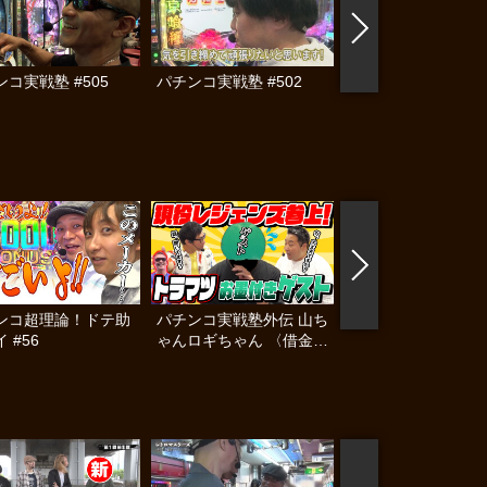
コ実戦塾 #505
パチンコ実戦塾 #502
パチンコ実戦塾 #50
ンコ超理論！ドテ助
パチンコ実戦塾外伝 山ち
ミネタビ #7
 #56
ゃんロギちゃん 〈借金返
済弾球録〉 #111