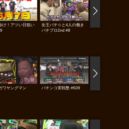
ゆけ！アツい日狙い
女王パチ☆と4人の働き
女王パチ☆と4人の
9
パチプロ2nd #8
パチプロ2nd #7
ガワヤングマン
パチンコ実戦塾 #509
帰ってきた なんと
らんぷり #92