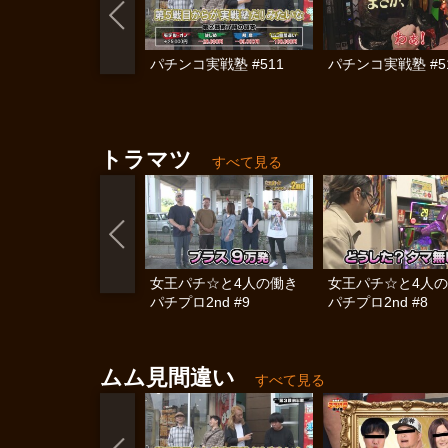
パチンコ実戦塾 #511
パチンコ実戦塾 #5
トラマツ
すべて見る
女王パチ☆と4人の働き
女王パチ☆と4人
パチプロ2nd #9
パチプロ2nd #8
ムム見間違い
すべて見る