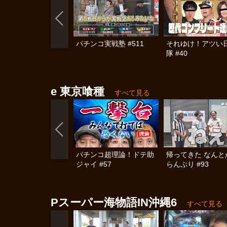
パチンコ実戦塾 #511
それゆけ！アツい
隊 #40
e 東京喰種
すべて見る
パチンコ超理論！ドテ助
帰ってきた なんと
ジャイ #57
らんぷり #93
Pスーパー海物語IN沖縄6
すべて見る