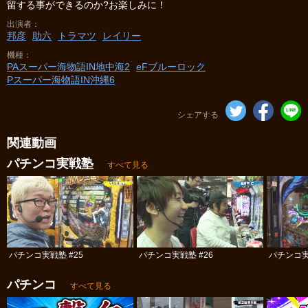
留する事ができるのか?お楽しみに！
出演者
邦彦
助六
トラマツ
レイリー
機種
PAスーパー海物語IN地中海2
eFブルーロック
Pスーパー海物語IN沖縄6
シェアする
関連動画
パチンコ実戦塾
すべて見る
パチンコ実戦塾 #25
パチンコ実戦塾 #26
パチンコ実
パチンコ
すべて見る