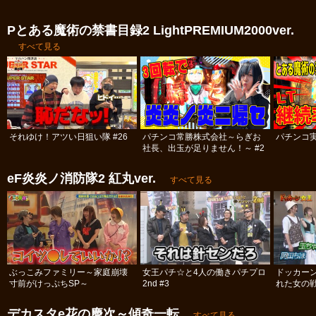
Pとある魔術の禁書目録2 LightPREMIUM2000ver.
すべて見る
それゆけ！アツい日狙い隊 #26
パチンコ常勝株式会社～らぎお
パチンコ実
社長、出玉が足りません！～ #2
eF炎炎ノ消防隊2 紅丸ver.
すべて見る
ぶっこみファミリー～家庭崩壊
女王パチ☆と4人の働きパチプロ
ドッカー
寸前がけっぷちSP～
2nd #3
れた女の戦
デカスタe花の慶次～傾奇一転
すべて見る