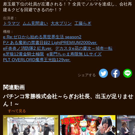
差玉最下位の社員が左遷される！？ 全員でノルマを達成し、会社再
建＆クビを回避できるのか！？
出演者
トラマツ
ムム見間違い
大水プリン
工藤らぎ
機種
e Re:ゼロから始める異世界生活 season2
Pとある魔術の禁書目録2 LightPREMIUM2000ver.
eF炎炎ノ消防隊2 紅丸ver.
デカスタe花の慶次～傾奇一転
e牙狼12黄金騎士極限
e黄門ちゃま寿限無 LLサイズ
PLT OVERLORD魔導王光臨129ver.
シェアする
関連動画
パチンコ常勝株式会社～らぎお社長、出玉が足りませ
ん！～
すべて見る