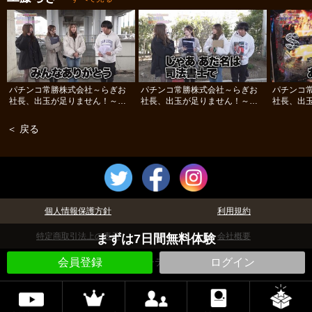
パチンコ常勝株式会社～らぎお
パチンコ常勝株式会社～らぎお
パチンコ
社長、出玉が足りません！～
社長、出玉が足りません！～
社長、出
#12
#11
#10
＜ 戻る
個人情報保護方針
利用規約
特定商取引法上の表示
会社概要
まずは7日間無料体験
会員登録
ログイン
©パチテレ！