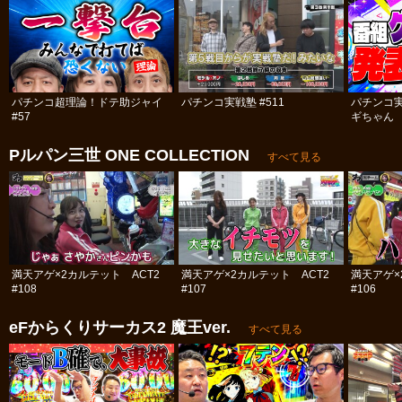
パチンコ超理論！ドテ助ジャイ
パチンコ実戦塾 #511
パチンコ
#57
ギちゃん 
#113
Pルパン三世 ONE COLLECTION
すべて見る
満天アゲ×2カルテット ACT2
満天アゲ×2カルテット ACT2
満天アゲ×
#108
#107
#106
eFからくりサーカス2 魔王ver.
すべて見る