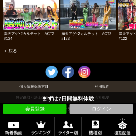
満天アゲ×2カルテット ACT2
満天アゲ×2カルテット ACT2
満天アゲ×
#124
#123
#122
＜ 戻る
個人情報保護方針
利用規約
特定商取引法上の表示
会社概要
まずは7日間無料体験
©パチテレ！
会員登録
ログイン