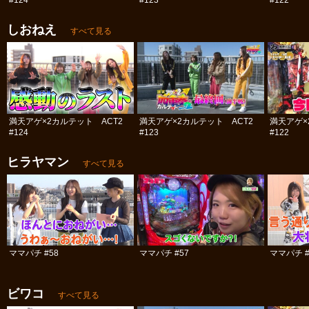
#124
#123
#122
しおねえ
すべて見る
満天アゲ×2カルテット ACT2
満天アゲ×2カルテット ACT2
満天アゲ×
#124
#123
#122
ヒラヤマン
すべて見る
ママパチ #58
ママパチ #57
ママパチ #
ビワコ
すべて見る