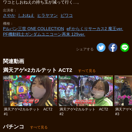
ワコとしおねえの持ち玉が減って行く…。
出演者
さやか
しおねえ
ヒラヤマン
ビワコ
機種
Pルパン三世 ONE COLLECTION
eFからくりサーカス2 魔王ver.
PF機動戦士ガンダムユニコーン再来 129ver.
シェアする
関連動画
満天アゲ×2カルテット ACT2
すべて見る
満天アゲ×2カルテット ACT2
満天アゲ×2カルテット ACT2
満天アゲ×
#1
#2
#3
パチンコ
すべて見る