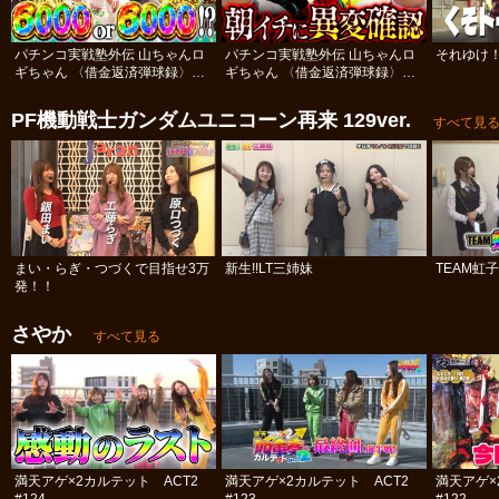
パチンコ実戦塾外伝 山ちゃんロ
パチンコ実戦塾外伝 山ちゃんロ
それゆけ！
ギちゃん 〈借金返済弾球録〉
ギちゃん 〈借金返済弾球録〉
#110
#109
PF機動戦士ガンダムユニコーン再来 129ver.
すべて見
まい・らぎ・つづくで目指せ3万
新生!!LT三姉妹
TEAM虹
発！！
さやか
すべて見る
満天アゲ×2カルテット ACT2
満天アゲ×2カルテット ACT2
満天アゲ×