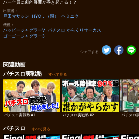
バー全員に劇的展開が巻き起こる！？
出演者
戸田マサシン
HYO．（飄）
ヘミニク
機種
ハッピージャグラーV
パチスロ からくりサーカス
ゴーゴージャグラー3
シェアする
関連動画
パチスロ実戦塾
すべて見る
パチスロ実戦塾 #1
パチスロ実戦塾 #2
パチスロ実
パチスロ
すべて見る