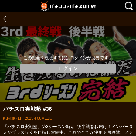
この動画を視聴するにはログインが必要です。
ログイン
パチスロ実戦塾 #36
配信開始日：2025年06月11日
「パチスロ実戦塾」第3シーズン6戦目後半戦をお届け！メンバー３
人がプラス収支を目指し奮闘中。これで全てが決まる最終戦、メン