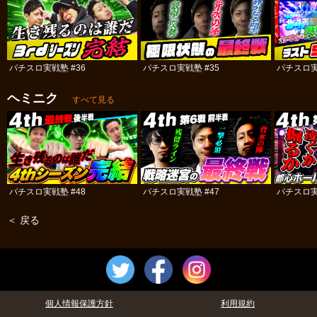
パチスロ実戦塾 #36
パチスロ実戦塾 #35
パチスロ実
ヘミニク
すべて見る
パチスロ実戦塾 #48
パチスロ実戦塾 #47
パチスロ実
＜ 戻る
個人情報保護方針
利用規約