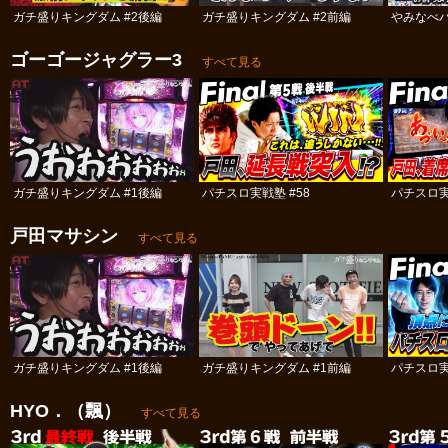
ガチ盛りキングダム #2後編
ガチ盛りキングダム #2前編
やみなべ
ゴーゴージャグラー3
すべて見る
ガチ盛りキングダム #1後編
パチスロ実戦塾 #58
パチスロ実
戸田マサシン
すべて見る
ガチ盛りキングダム #1後編
ガチ盛りキングダム #1前編
パチスロ実
HYO．（飄）
すべて見る