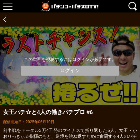
この動画を視聴するにはログインが必要です。
ログイン
女王パチ☆と4人の働きパチプロ #6
配信開始日：2025年06月10日
前半戦をトータル3万4千発のマイナスで折り返した5人。女王・か
おりっきぃ☆指揮のもと、逆境を跳ね返すために奮闘する4人のパチ