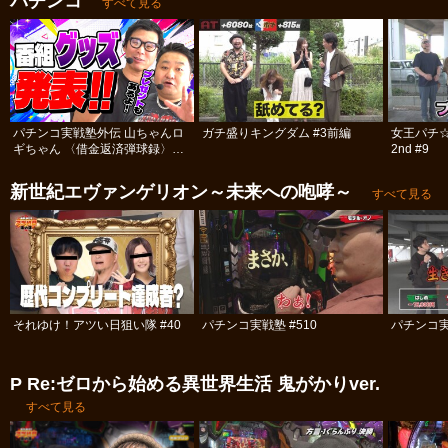
パチンコ
すべて見る
パチンコ実戦塾外伝 山ちゃんロ
ガチ盛りキングダム #3前編
女王パチ
ギちゃん 〈借金返済弾球録〉
2nd #9
#113
新世紀エヴァンゲリオン～未来への咆哮～
すべて見る
それゆけ！アツい日狙い隊 #40
パチンコ実戦塾 #510
パチンコ実
P Re:ゼロから始める異世界生活 鬼がかりver.
すべて見る