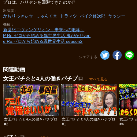
プロは、ハリセンを回避できたのか!?
出演者
かおりっきぃ☆
しゅんく堂
トラマツ
バイク修次郎
ヤッシー
機種
新世紀エヴァンゲリオン～未来への咆哮～
P Re:ゼロから始める異世界生活 鬼がかりver.
e Re:ゼロから始める異世界生活 season2
シェアする
関連動画
女王パチ☆と4人の働きパチプロ
すべて見る
女王パチ☆と4人の働きパチプロ
女王パチ☆と4人の働きパチプロ
女王パチ
#2
#1
#4