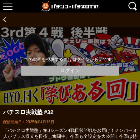
この動画を視聴するにはログインが必要です。
ログイン
パチスロ実戦塾 #32
配信開始日：2025年04月16日
「パチスロ実戦塾」第3シーズン4戦目後半戦をお届け！メンバー３
人がプラス収支を目指し奮闘中。今回も全設定を大公開！今回は特