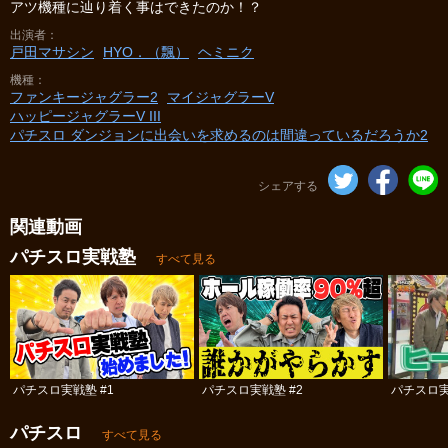
アツ機種に辿り着く事はできたのか！？
出演者
戸田マサシン
HYO．（飄）
ヘミニク
機種
ファンキージャグラー2
マイジャグラーV
ハッピージャグラーV III
パチスロ ダンジョンに出会いを求めるのは間違っているだろうか2
シェアする
関連動画
パチスロ実戦塾
すべて見る
パチスロ実戦塾 #1
パチスロ実戦塾 #2
パチスロ実
パチスロ
すべて見る