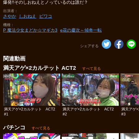
爆発!!そのしおねえとノっているのは誰だ？
出演者
さやか
しおねえ
ビワコ
機種
P 魔法少女まどか☆マギカ3
e花の慶次～傾奇一転
シェアする
関連動画
満天アゲ×2カルテット ACT2
すべて見る
満天アゲ×2カルテット ACT2
満天アゲ×2カルテット ACT2
満天アゲ×
#1
#2
#3
パチンコ
すべて見る