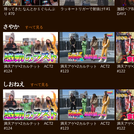
帰ってきた なんとか１ぐらんぷ
ラッキートリガーで射抜け!! #1
激闘ペアBA
り #70
DAY1
さやか
すべて見る
満天アゲ×2カルテット ACT2
満天アゲ×2カルテット ACT2
満天アゲ×
#124
#123
#122
しおねえ
すべて見る
満天アゲ×2カルテット ACT2
満天アゲ×2カルテット ACT2
満天アゲ×
#124
#123
#122