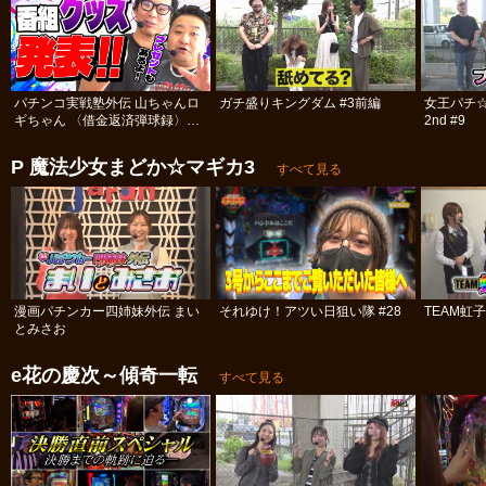
パチンコ実戦塾外伝 山ちゃんロ
ガチ盛りキングダム #3前編
女王パチ
ギちゃん 〈借金返済弾球録〉
2nd #9
#113
P 魔法少女まどか☆マギカ3
すべて見る
漫画パチンカー四姉妹外伝 まい
それゆけ！アツい日狙い隊 #28
TEAM虹
とみさお
e花の慶次～傾奇一転
すべて見る