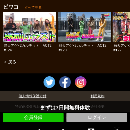
ビワコ
すべて見る
満天アゲ×2カルテット ACT2
満天アゲ×2カルテット ACT2
満天アゲ×
#124
#123
#122
＜ 戻る
個人情報保護方針
利用規約
特定商取引法上の表示
会社概要
まずは7日間無料体験
©パチテレ！
会員登録
ログイン