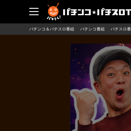
パチンコ＆パチスロ番組
パチンコ番組
パチスロ番