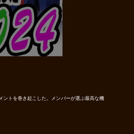
ブメントを巻き起こした。メンバーが選ぶ最高な機