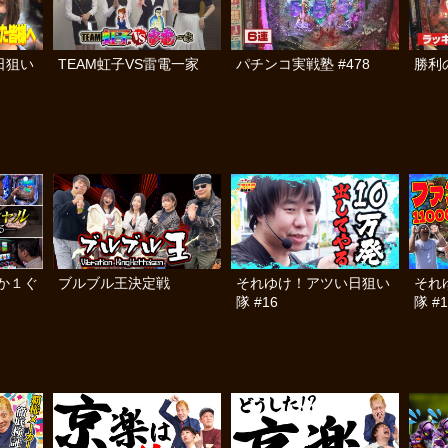
日狙い
TEAM虹子VS雷電一家
パチンコ実戦塾 #478
勝利
か１ぐ
ブルブル王決定戦
それゆけ！アツい日狙い
それ
隊 #16
隊 #1