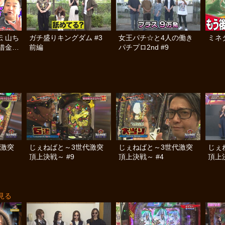
 山ち
ガチ盛りキングダム #3
女王パチ☆と4人の働き
ミネタ
借金返
前編
パチプロ2nd #9
代激突
じぇねばと～3世代激突
じぇねばと～3世代激突
じぇ
頂上決戦～ #9
頂上決戦～ #4
頂上決
見る