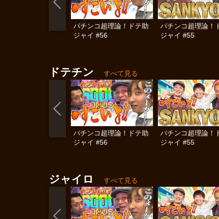
パチンコ超理論！ドテ助
パチンコ超理論！
ジャイ #56
ジャイ #55
ドテチン
すべて見る
パチンコ超理論！ドテ助
パチンコ超理論！
ジャイ #56
ジャイ #55
ジャイロ
すべて見る