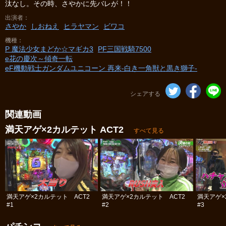
汰なし。その時、さやかに先バレが！！
出演者
さやか
しおねえ
ヒラヤマン
ビワコ
機種
P 魔法少女まどか☆マギカ3
PF三国戦騎7500
e花の慶次～傾奇一転
eF機動戦士ガンダムユニコーン 再来‐白き一角獣と黒き獅子‐
シェアする
関連動画
満天アゲ×2カルテット ACT2
すべて見る
満天アゲ×2カルテット ACT2
満天アゲ×2カルテット ACT2
満天アゲ×
#1
#2
#3