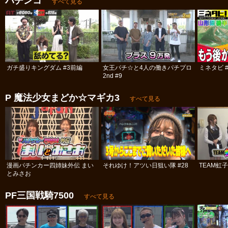
パチンコ
すべて見る
ガチ盛りキングダム #3前編
女王パチ☆と4人の働きパチプロ
ミネタビ #
2nd #9
P 魔法少女まどか☆マギカ3
すべて見る
漫画パチンカー四姉妹外伝 まい
それゆけ！アツい日狙い隊 #28
TEAM虹
とみさお
PF三国戦騎7500
すべて見る