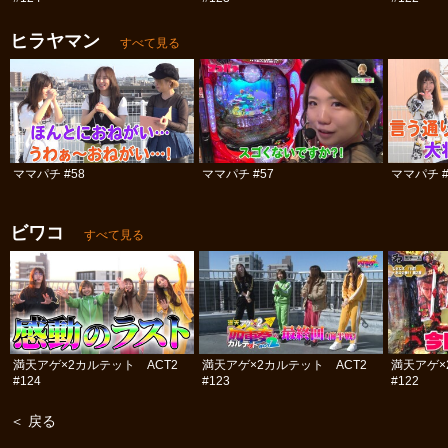
ヒラヤマン
すべて見る
ママパチ #58
ママパチ #57
ママパチ #
ビワコ
すべて見る
満天アゲ×2カルテット ACT2
満天アゲ×2カルテット ACT2
満天アゲ×
#124
#123
#122
＜ 戻る