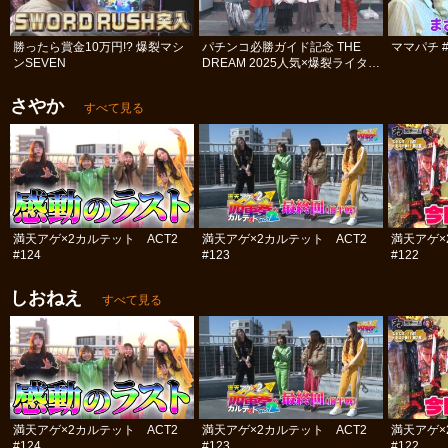
勝ったら賞金10万円!? 爆裂マシ
パチンコ必勝ガイド記念 THE
ママパチ #
ンSEVEN
DREAM 2025人気×爆裂ライター
決定戦 #1
さやか
すべて見る
満天アゲ×2カルテット ACT2
満天アゲ×2カルテット ACT2
満天アゲ×
#124
#123
#122
しおねえ
すべて見る
満天アゲ×2カルテット ACT2
満天アゲ×2カルテット ACT2
満天アゲ×
#124
#123
#122