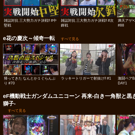
雑誌対抗 三大勢力ガチ決戦!! #中
雑誌対抗 三大勢力ガチ決戦!! #次
満天アゲ×
堅戦
鋒戦
#88
e花の慶次～傾奇一転
すべて見る
帰ってきた なんとか１ぐらんぷ
ラッキートリガーで射抜け!! #1
激闘ペアBA
り #70
DAY1
eF機動戦士ガンダムユニコーン 再来‐白き一角獣と黒
獅子‐
すべて見る