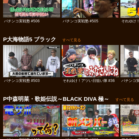
パチンコ実戦塾 #506
パチンコ実戦塾 #505
それゆけ！
P大海物語5 ブラック
すべて見る
パチンコ実戦塾 #503
それゆけ！アツい日狙い隊 #36
パチンコ実
P中森明菜・歌姫伝説～BLACK DIVA 極～
すべて見る