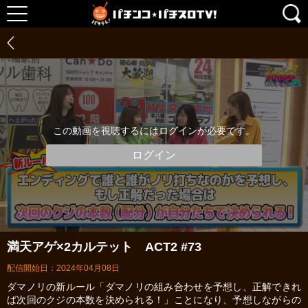
この動画を視聴するにはログインが必要です。
ログイン
満天アゲ×2カルテット ACT2 #73
配信開始日：2024年04月08日
ダマノリの新ルール「ダマノリの組み合わせを予想し、正解できれ
ば次回のクジの本数を決められる！」ことになり、予想しながらの