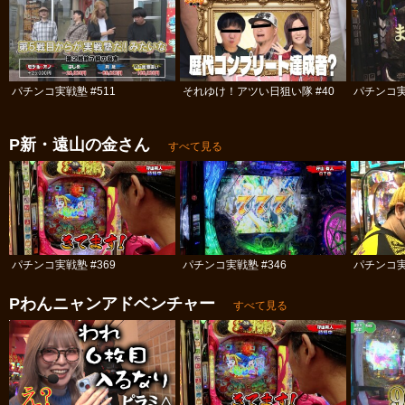
パチンコ実戦塾 #511
それゆけ！アツい日狙い隊 #40
パチンコ実
P新・遠山の金さん
すべて見る
パチンコ実戦塾 #369
パチンコ実戦塾 #346
パチンコ実
Pわんニャンアドベンチャー
すべて見る