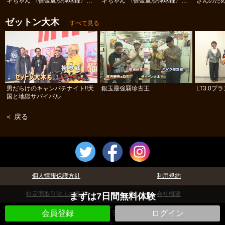
ギちゃん 〈借金返済弾球録〉
ギちゃん 〈借金返済弾球録〉
さんのため
#100
#99
マルハン川
ゼットン大木
すべて見る
男だらけのキャンパチナイト!!天
銀玉最強覇珍古王
LT3.0
国と地獄サバイバル
＜ 戻る
個人情報保護方針
利用規約
特定商取引法上の表示
会社概要
まずは7日間無料体験
©パチテレ！
会員登録
ログイン