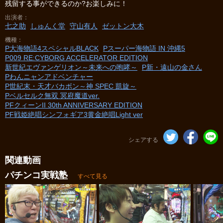
残留する事ができるのか?お楽しみに！
出演者
七之助
しゅんく堂
守山有人
ゼットン大木
機種
P大海物語4スペシャルBLACK
Pスーパー海物語 IN 沖縄5
P009 RE:CYBORG ACCELERATOR EDITION
新世紀エヴァンゲリオン～未来への咆哮～
P新・遠山の金さん
Pわんニャンアドベンチャー
P世紀末・天才バカボン～神 SPEC 凱旋～
Pベルセルク無双 冥府魔道ver.
PFクィーンII 30th ANNIVERSARY EDITION
PF戦姫絶唱シンフォギア3黄金絶唱Light ver
シェアする
関連動画
パチンコ実戦塾
すべて見る