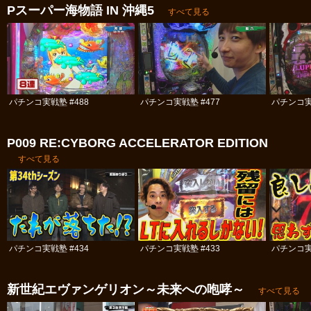
Pスーパー海物語 IN 沖縄5
すべて見る
パチンコ実戦塾 #488
パチンコ実戦塾 #477
パチンコ実
P009 RE:CYBORG ACCELERATOR EDITION
すべて見る
パチンコ実戦塾 #434
パチンコ実戦塾 #433
パチンコ実
新世紀エヴァンゲリオン～未来への咆哮～
すべて見る