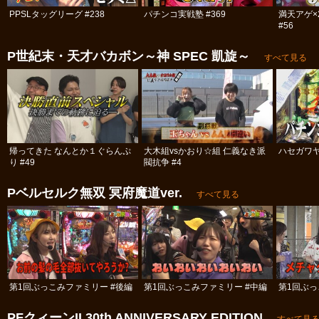
PPSLタッグリーグ #238
パチンコ実戦塾 #369
満天アゲ×
#56
P世紀末・天才バカボン～神 SPEC 凱旋～
すべて見る
帰ってきた なんとか１ぐらんぷ
大木組vsかおり☆組 仁義なき派
ハセガワヤ
り #49
閥抗争 #4
Pベルセルク無双 冥府魔道ver.
すべて見る
第1回ぶっこみファミリー #後編
第1回ぶっこみファミリー #中編
第1回ぶっ
PFクィーンII 30th ANNIVERSARY EDITION