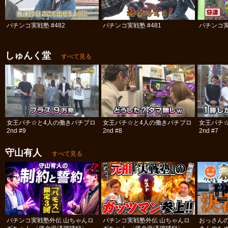
パチンコ実戦塾 #482
パチンコ実戦塾 #481
パチンコ実
しゅんく堂
すべて見る
女王パチ☆と4人の働きパチプロ
女王パチ☆と4人の働きパチプロ
女王パチ
2nd #9
2nd #8
2nd #7
守山有人
すべて見る
パチンコ実戦塾外伝 山ちゃんロ
パチンコ実戦塾外伝 山ちゃんロ
おっさん