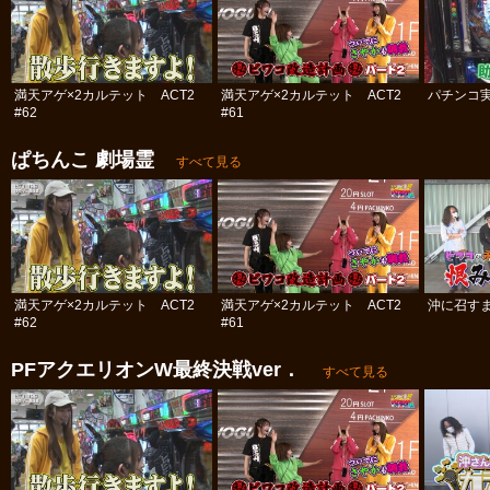
満天アゲ×2カルテット ACT2
満天アゲ×2カルテット ACT2
パチンコ実
#62
#61
ぱちんこ 劇場霊
すべて見る
満天アゲ×2カルテット ACT2
満天アゲ×2カルテット ACT2
沖に召すま
#62
#61
PFアクエリオンW最終決戦ver．
すべて見る