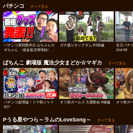
パチンコ
すべて見る
パチンコ実戦塾外伝 山ちゃんロ
ガチ盛りキングダム #3前編
女王パチ
ギちゃん 〈借金返済弾球録〉
2nd #9
#113
ぱちんこ 劇場版 魔法少女まどか☆マギカ
すべて見る
パチンコ超理論！ドテ助ジャイ
オリ術ガールズ 大運動会 #後編
オリ術ガー
#27
Pうる星やつら～ラムのLoveSong～
すべて見る