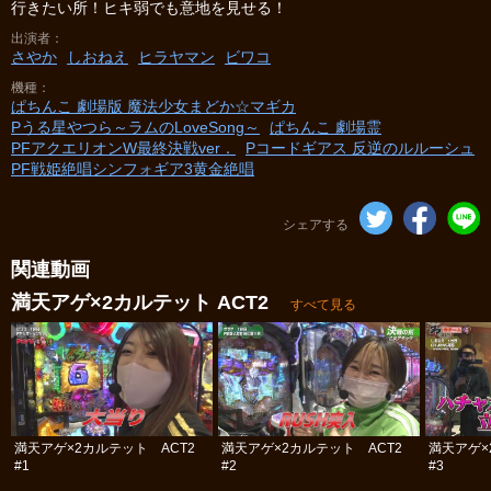
行きたい所！ヒキ弱でも意地を見せる！
出演者
さやか
しおねえ
ヒラヤマン
ビワコ
機種
ぱちんこ 劇場版 魔法少女まどか☆マギカ
Pうる星やつら～ラムのLoveSong～
ぱちんこ 劇場霊
PFアクエリオンW最終決戦ver．
Pコードギアス 反逆のルルーシュ
PF戦姫絶唱シンフォギア3黄金絶唱
シェアする
関連動画
満天アゲ×2カルテット ACT2
すべて見る
満天アゲ×2カルテット ACT2
満天アゲ×2カルテット ACT2
満天アゲ×
#1
#2
#3