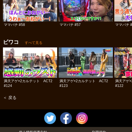
ママパチ #58
ママパチ #57
ママパチ #
ビワコ
すべて見る
満天アゲ×2カルテット ACT2
満天アゲ×2カルテット ACT2
満天アゲ×
#124
#123
#122
＜ 戻る