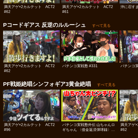
満天アゲ×2カルテット ACT2
満天アゲ×2カルテット ACT2
沖に召すま
#62
#61
Pコードギアス 反逆のルルーシュ
すべて見る
満天アゲ×2カルテット ACT2
パチンコ実戦塾 #331
パチンコ実
#62
PF戦姫絶唱シンフォギア3黄金絶唱
すべて見る
満天アゲ×2カルテット ACT2
パチンコ実戦塾外伝 山ちゃんロ
満天アゲ×
#96
ギちゃん 〈借金返済弾球録〉
#62
#34