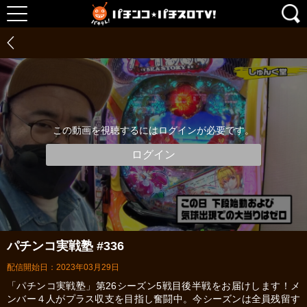
この動画を視聴するにはログインが必要です。
ログイン
パチンコ実戦塾 #336
配信開始日：2023年03月29日
「パチンコ実戦塾」第26シーズン5戦目後半戦をお届けします！メ
ンバー４人がプラス収支を目指し奮闘中。今シーズンは全員残留す