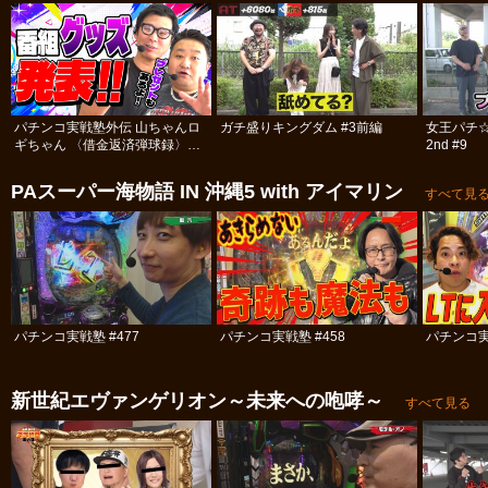
パチンコ実戦塾外伝 山ちゃんロ
ガチ盛りキングダム #3前編
女王パチ
ギちゃん 〈借金返済弾球録〉
2nd #9
#113
PAスーパー海物語 IN 沖縄5 with アイマリン
すべて見
パチンコ実戦塾 #477
パチンコ実戦塾 #458
パチンコ実
新世紀エヴァンゲリオン～未来への咆哮～
すべて見る