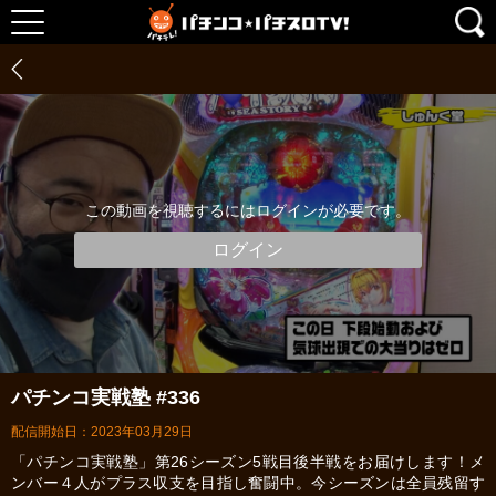
この動画を視聴するにはログインが必要です。
ログイン
パチンコ実戦塾 #336
配信開始日：2023年03月29日
「パチンコ実戦塾」第26シーズン5戦目後半戦をお届けします！メ
ンバー４人がプラス収支を目指し奮闘中。今シーズンは全員残留す