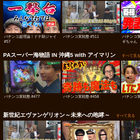
パチンコ超理論！ドテ助ジャイ
パチンコ実戦塾 #511
パチンコ
#57
ギちゃん 
#113
PAスーパー海物語 IN 沖縄5 with アイマリン
すべて見
パチンコ実戦塾 #477
パチンコ実戦塾 #458
パチンコ実
新世紀エヴァンゲリオン～未来への咆哮～
すべて見る